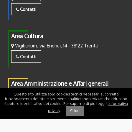
Contatti
Area Cultura
Vigilianum, via Endrici, 14 - 38122 Trento
Contatti
Area Amministrazione e Affari generali
Piazza Fiera, 2 - 38122 Trento
Questo sito utilizza solo cookies tecnici necessari al corretto
funzionamento del sito e strumenti analitici anonimizzati che riducono
il potere identificativo dei cookie. Per saperne di più leggi l'
informativa
Contatti
privacy
.
Chiudi