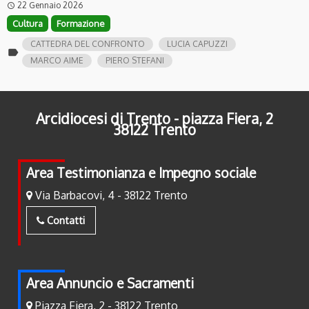
22 Gennaio 2026
access_time
Cultura
Formazione
CATTEDRA DEL CONFRONTO
LUCIA CAPUZZI
label
MARCO AIME
PIERO STEFANI
Arcidiocesi di Trento - piazza Fiera, 2
38122 Trento
Area Testimonianza e Impegno sociale
Via Barbacovi, 4 - 38122 Trento
Contatti
Area Annuncio e Sacramenti
Piazza Fiera, 2 - 38122 Trento