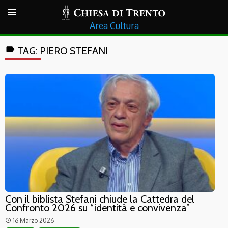
Cultura
label
TAG:
PIERO STEFANI
Con il biblista Stefani chiude la Cattedra del
Confronto 2026 su “identità e convivenza”
16 Marzo 2026
access_time