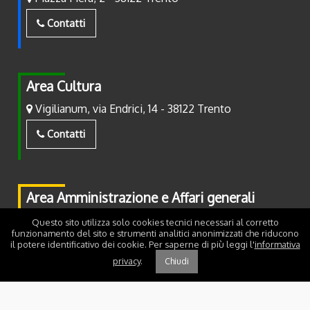
Contatti
Area Cultura
Vigilianum, via Endrici, 14 - 38122 Trento
Contatti
Area Amministrazione e Affari generali
Piazza Fiera, 2 - 38122 Trento
Questo sito utilizza solo cookies tecnici necessari al corretto
funzionamento del sito e strumenti analitici anonimizzati che riducono
il potere identificativo dei cookie. Per saperne di più leggi l'
informativa
Contatti
privacy
.
Chiudi