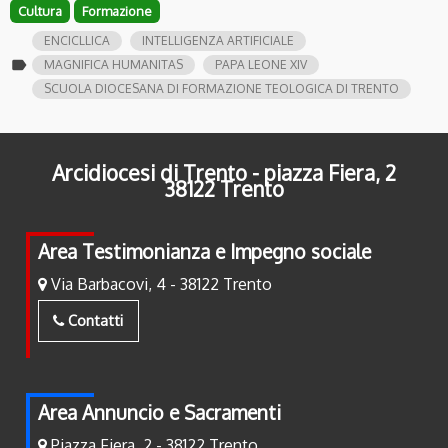
Cultura
Formazione
ENCICLLICA
INTELLIGENZA ARTIFICIALE
label
MAGNIFICA HUMANITAS
PAPA LEONE XIV
SCUOLA DIOCESANA DI FORMAZIONE TEOLOGICA DI TRENTO
Arcidiocesi di Trento - piazza Fiera, 2
38122 Trento
Area Testimonianza e Impegno sociale
Via Barbacovi, 4 - 38122 Trento
Contatti
Area Annuncio e Sacramenti
Piazza Fiera, 2 - 38122 Trento