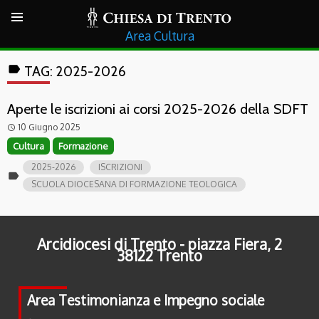
Cultura
label
TAG:
2025-2026
Aperte le iscrizioni ai corsi 2025-2026 della SDFT
10 Giugno 2025
access_time
Cultura
Formazione
2025-2026
ISCRIZIONI
label
SCUOLA DIOCESANA DI FORMAZIONE TEOLOGICA
Arcidiocesi di Trento - piazza Fiera, 2
38122 Trento
Area Testimonianza e Impegno sociale