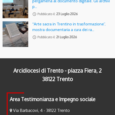
pergamena al documento digitale. Gli archivi
p…
access_time
Pubblicato il:
23 Luglio 2026
“Arte sacra in Trentino in trasformazione”,
mostra documentaria a cura dei ra…
access_time
Pubblicato il:
21 Luglio 2026
Arcidiocesi di Trento - piazza Fiera, 2
38122 Trento
Area Testimonianza e Impegno sociale
Via Barbacovi, 4 - 38122 Trento