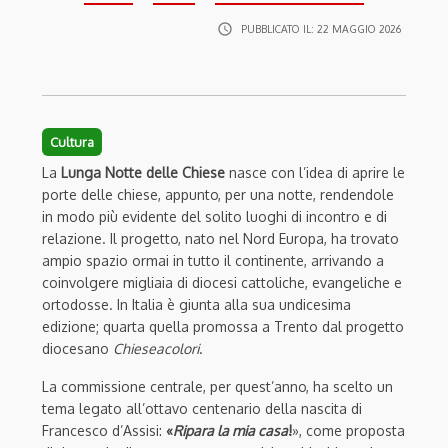
access_time
PUBBLICATO IL:
22 MAGGIO 2026
Cultura
La
Lunga Notte delle Chiese
nasce con l’idea di aprire le
porte delle chiese, appunto, per una notte, rendendole
in modo più evidente del solito luoghi di incontro e di
relazione. Il progetto, nato nel Nord Europa, ha trovato
ampio spazio ormai in tutto il continente, arrivando a
coinvolgere migliaia di diocesi cattoliche, evangeliche e
ortodosse. In Italia è giunta alla sua undicesima
edizione; quarta quella promossa a Trento dal progetto
diocesano
Chieseacolori
.
La commissione centrale, per quest’anno, ha scelto un
tema legato all’ottavo centenario della nascita di
Francesco d’Assisi:
«
Ripara la mia casa
!
», come proposta