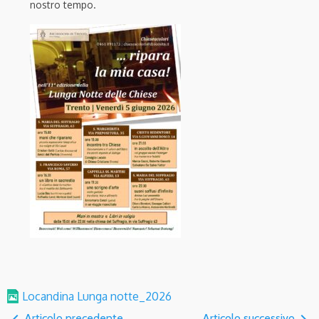
nostro tempo.
Locandina Lunga notte_2026
navigate_before
navigate_next
Articolo precedente
Articolo successivo