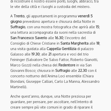
di ricostruire il nostro essere ponti, luoghi, abbracci, tra
le vite della città e i luoghi a custodia del mistero.
A
Trento
, gli appuntamenti in programma
venerdì 5
giugno
prevedono apertura e chiusura della Notte in
Suffragio
, con una mostra fotografica che aprirà alle
15
;
una lettura accompagnata da suoni nella sacrestia di
San Francesco Saverio
alle
16.30
; l’incontro del
Consiglio di Chiese Cristiane in
Santa Margherita
alle
18
;
una visita guidata alla
Cappella
Gentilizia
di palazzo
Galasso alle
19.30
; alle
21
apertura e voci del trio
Feininger (Salvatore De Salvo Fattor, Roberto Gianotti,
Marco Gozzi) nella chiesa del
Redentore
in via San
Giovanni Bosco; chiusura in
Suffragio
alle
22.30
con il
concerto notturno dell’Anima Loci ensemble (Chiara
Biondani, Giuseppe Calliari, Carlo La Manna, Alessandro
Martinelli).
Anche quest’anno, dunque, una Notte preziosa per
guardare, per pensare, per ascoltare, nell’intento di
creare sempre più vite comuni in grado di riparare il