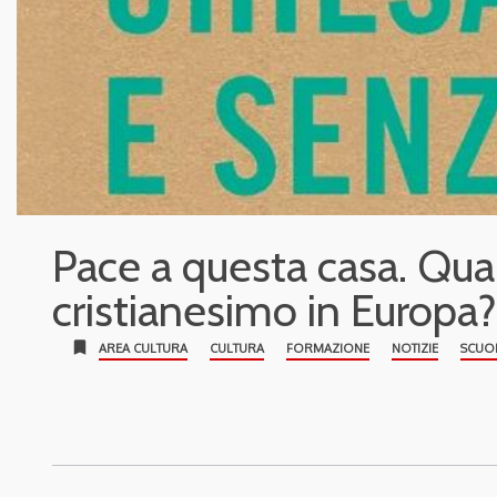
Pace a questa casa. Qual
cristianesimo in Europa?
bookmark
AREA CULTURA
CULTURA
FORMAZIONE
NOTIZIE
SCUO