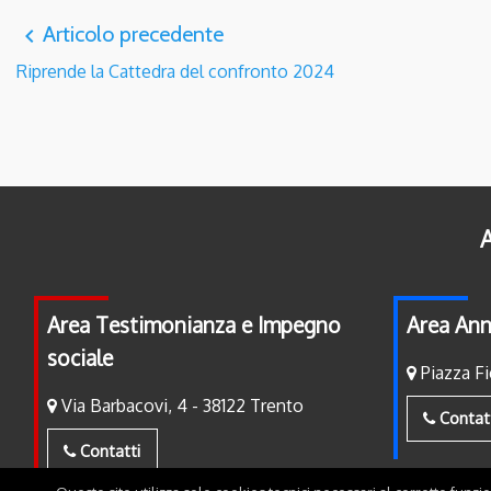
Articolo precedente
navigate_before
Riprende la Cattedra del confronto 2024
A
Area Testimonianza e Impegno
Area Ann
sociale
Piazza Fi
Via Barbacovi, 4 - 38122 Trento
Contat
Contatti