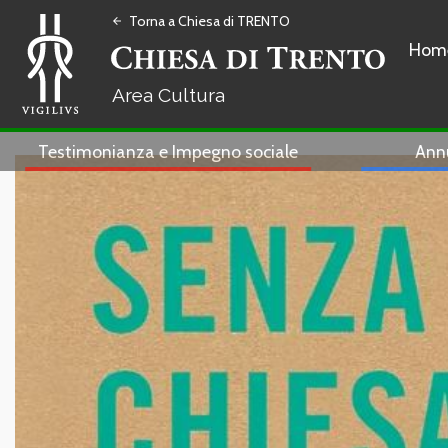
Torna a Chiesa di TRENTO
arrow_back
Hom
Cultura
Testimonianza e Impegno sociale
Ann