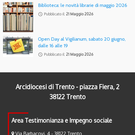
Biblioteca: le novità librarie di maggio 2026
access_time
Pubblicato il:
21 Maggio 2026
Open Day al Vigilianum, sabato 20 giugno,
dalle 16 alle 19
access_time
Pubblicato il:
21 Maggio 2026
Arcidiocesi di Trento - piazza Fiera, 2
38122 Trento
Area Testimonianza e Impegno sociale
Via Barbacovi, 4 - 38122 Trento