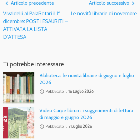
navigate_before
navigate_next
Articolo precedente
Articolo successivo
Vivaldelli al PalaRotari il 1°
Le novità librarie di novembre
dicembre: POSTI ESAURITI –
ATTIVATA LA LISTA
D’ATTESA
Ti potrebbe interessare
Biblioteca: le novità librarie di giugno e luglio
2026
access_time
Pubblicato il:
16 Luglio 2026
Video Carpe librum: i suggerimenti di lettura
di maggio e giugno 2026
access_time
Pubblicato il:
7 Luglio 2026