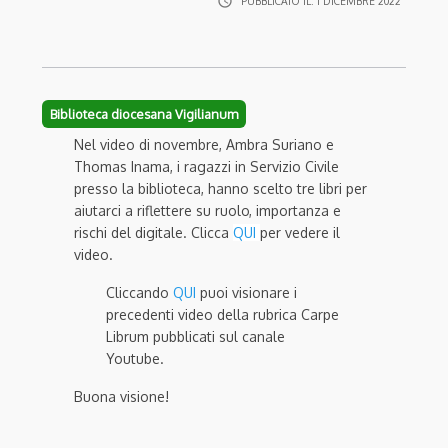
access_time
PUBBLICATO IL:
1 DICEMBRE 2022
Biblioteca diocesana Vigilianum
Nel video di novembre, Ambra Suriano e
Thomas Inama, i ragazzi in Servizio Civile
presso la biblioteca, hanno scelto tre libri per
aiutarci a riflettere su ruolo, importanza e
rischi del digitale. Clicca
QUI
per
vedere il
video.
Cliccando
QUI
puoi visionare i
precedenti video della rubrica Carpe
Librum pubblicati sul canale
Youtube.
Buona visione!