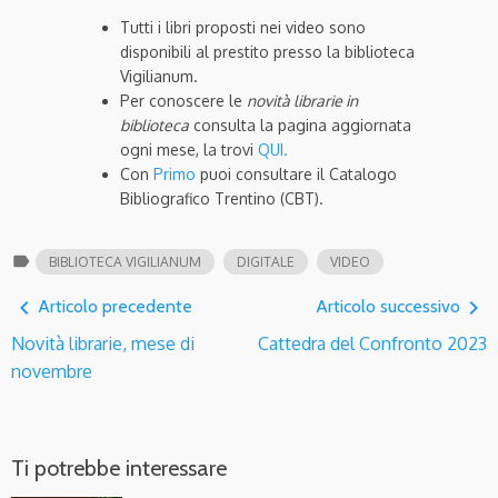
Tutti i libri proposti nei video sono
disponibili al prestito presso la biblioteca
Vigilianum.
Per conoscere le
novità librarie in
biblioteca
consulta la pagina aggiornata
ogni mese, la trovi
QUI.
Con
Primo
puoi consultare il Catalogo
Bibliografico Trentino (CBT).
label
BIBLIOTECA VIGILIANUM
DIGITALE
VIDEO
navigate_before
navigate_next
Articolo precedente
Articolo successivo
Novità librarie, mese di
Cattedra del Confronto 2023
novembre
Ti potrebbe interessare