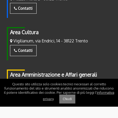
Contatti
Area Cultura
Vigilianum, via Endrici, 14 - 38122 Trento
Contatti
Area Amministrazione e Affari generali
Piazza Fiera, 2 - 38122 Trento
Questo sito utilizza solo cookies tecnici necessari al corretto
funzionamento del sito e strumenti analitici anonimizzati che riducono
il potere identificativo dei cookie. Per saperne di più leggi l'
informativa
Contatti
privacy
.
Chiudi