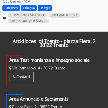
27 Settembre 2019
access_time
Catechesi
Famiglia
Liturgia
CONVEGNO CATECHISTI
MINISTRI LITURGIA
label
OPERATORI BATTESIMALE
Arcidiocesi di Trento - piazza Fiera, 2
38122 Trento
Area Testimonianza e Impegno sociale
Via Barbacovi, 4 - 38122 Trento
Contatti
Area Annuncio e Sacramenti
Piazza Fiera, 2 - 38122 Trento