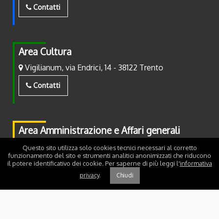
Contatti
Area Cultura
Vigilianum, via Endrici, 14 - 38122 Trento
Contatti
Area Amministrazione e Affari generali
Piazza Fiera, 2 - 38122 Trento
Questo sito utilizza solo cookies tecnici necessari al corretto
funzionamento del sito e strumenti analitici anonimizzati che riducono
il potere identificativo dei cookie. Per saperne di più leggi l'
informativa
Contatti
privacy
.
Chiudi