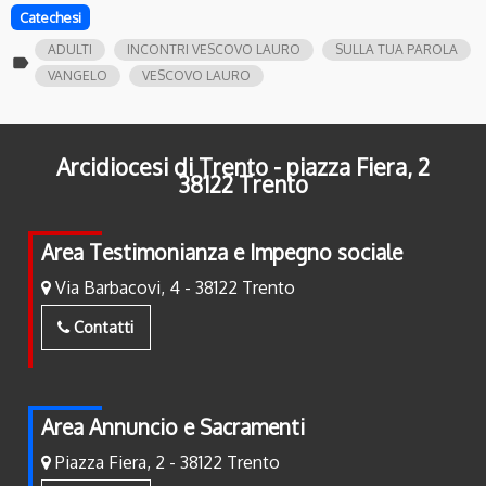
Catechesi
ADULTI
INCONTRI VESCOVO LAURO
SULLA TUA PAROLA
label
VANGELO
VESCOVO LAURO
Arcidiocesi di Trento - piazza Fiera, 2
38122 Trento
Area Testimonianza e Impegno sociale
Via Barbacovi, 4 - 38122 Trento
Contatti
Area Annuncio e Sacramenti
Piazza Fiera, 2 - 38122 Trento