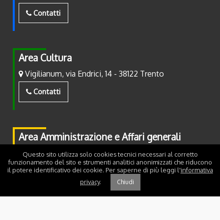
Contatti
Area Cultura
Vigilianum, via Endrici, 14 - 38122 Trento
Contatti
Area Amministrazione e Affari generali
Piazza Fiera, 2 - 38122 Trento
Questo sito utilizza solo cookies tecnici necessari al corretto
funzionamento del sito e strumenti analitici anonimizzati che riducono
il potere identificativo dei cookie. Per saperne di più leggi l'
informativa
Contatti
privacy
.
Chiudi