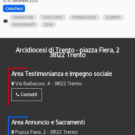
10 Settembre 2025
access_time
Catechesi
ANIMATORI
CATECHISTI
FORMAZIONE
GUBERT
label
INSEGNANTI
ZENI
Arcidiocesi di Trento - piazza Fiera, 2
38122 Trento
Area Testimonianza e Impegno sociale
Via Barbacovi, 4 - 38122 Trento
Contatti
Area Annuncio e Sacramenti
Piazza Fiera, 2 - 38122 Trento