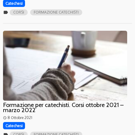
Catechesi
label
CORSI
FORMAZIONE CATECHISTI
Formazione per catechisti. Corsi ottobre 2021 –
marzo 2022
8 Ottobre 2021
access_time
Catechesi
label
CORSI
FORMAZIONE CATECHISTI