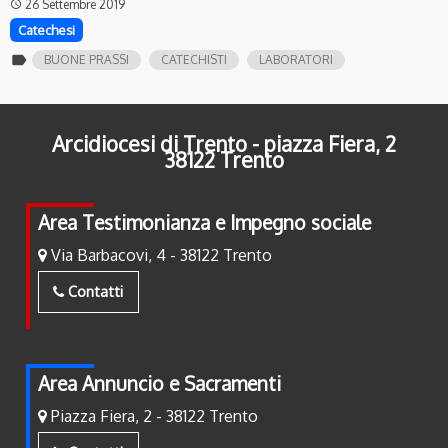
26 Settembre 2019
access_time
Catechesi
label
BUONE PRASSI
CATECHISTI
LABORATORI
Arcidiocesi di Trento - piazza Fiera, 2
38122 Trento
Area Testimonianza e Impegno sociale
Via Barbacovi, 4 - 38122 Trento
Contatti
Area Annuncio e Sacramenti
Piazza Fiera, 2 - 38122 Trento