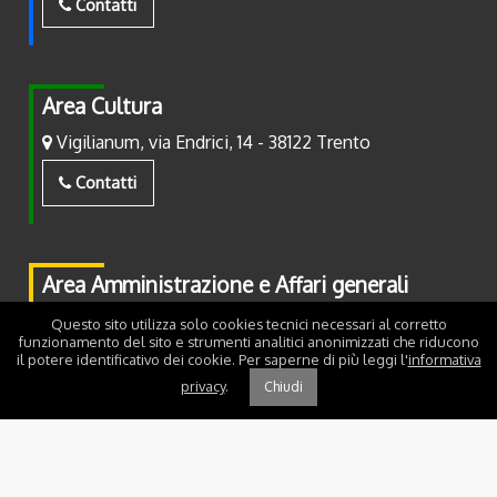
Contatti
Area Cultura
Vigilianum, via Endrici, 14 - 38122 Trento
Contatti
Area Amministrazione e Affari generali
Piazza Fiera, 2 - 38122 Trento
Questo sito utilizza solo cookies tecnici necessari al corretto
funzionamento del sito e strumenti analitici anonimizzati che riducono
il potere identificativo dei cookie. Per saperne di più leggi l'
informativa
Contatti
privacy
.
Chiudi