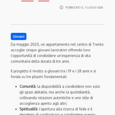
access_time
PUBBLICATO IL:
3 LUGLIO 2026
Giovani
Da maggio 2025, un appartamento nel centro di Trento
accoglie cinque giovani lavoratori offrendo loro
l’opportunità di condividere un’esperienza di vita
comunitaria della durata di tre anni.
Il progetto è rivolto a giovani tra i 19 e i 28 anni e si
fonda su tre pilastri fondamentali:
Comunità
: la disponibilità a condividere non solo
gli spazi abitativi, ma anche la quotidianità,
coltivando relazioni autentiche e uno stile di
accoglienza aperto agli altri;
Spiritualità
: l’apertura alla ricerca di fede e il
desiderio di confrontarsi e condividere questo