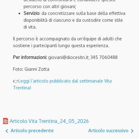
percorso con altri giovani;
Servizio
: da concretizzare sulla base della effettiva
disponibilità di ciascuno e da custodire come stile
di vita.
Il percorso è accompagnato da un’équipe di adulti che
sostiene i partecipanti lungo questa esperienza.
Per informazioni:
giovani@diocesitn.it; 345 7060488
Foto: Gianni Zotta
👉
Leggi l’articolo pubblicato dal settimanale Vita
Trentina!
Articolo Vita Trentina_24_05_2026
navigate_before
navigate_next
Articolo precedente
Articolo successivo