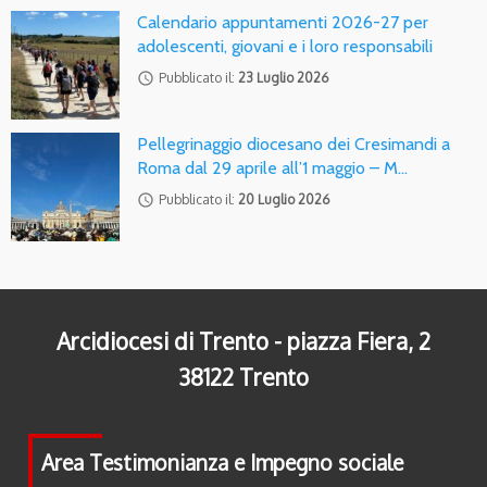
Calendario appuntamenti 2026-27 per
adolescenti, giovani e i loro responsabili
access_time
Pubblicato il:
23 Luglio 2026
Pellegrinaggio diocesano dei Cresimandi a
Roma dal 29 aprile all’1 maggio – M…
access_time
Pubblicato il:
20 Luglio 2026
Arcidiocesi di Trento - piazza Fiera, 2
38122 Trento
Area Testimonianza e Impegno sociale