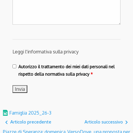
Leggi l'informativa sulla privacy
Autorizzo il trattamento dei miei dati personali nel
rispetto della normativa sulla privacy
*
Famiglia 2025_26-3
navigate_before
navigate_next
Articolo precedente
Articolo successivo
Piazze di Speranza: domenica
VersoDove, una proposta per