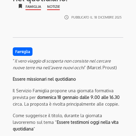
bookmark
FAMIGLIA
NOTIZIE
access_time
PUBBLICATO IL:
18 DICEMBRE 2025
Famiglia
“
Il vero viaggio di scoperta non consiste nel cercare
nuove terre ma nell’avere nuovi occhi
” (Marcel Proust)
Essere missionari nel quotidiano
Il Servizio Famiglia propone una giornata formativa
prevista per
domenica 18 gennaio dalle 9.00 alle 16.30
circa. La proposta è rivolta principalmente alle coppie.
Come suggerisce il titolo, durante la giornata
lavoreremo sul tema “
Essere testimoni oggi nella vita
quotidiana
”