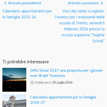
navigate_before
navigate_next
Articolo precedente
Articolo successivo
Calendario appuntamenti per
Voci del verbo scegliere,
le famiglie 2025-26
l’evento per i maturandi delle
scuole di Trento, venerdì 6
febbraio 2026 presso la
scuola superiore “Sophie
Scholl”
Ti potrebbe interessare
GMG Seoul 2027: una proposta per i giovani
over 18 del Triveneto.
access_time
Pubblicato il:
20 Luglio 2026
Calendario appuntamenti per le famiglie
2026-27