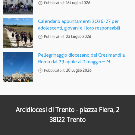
access_time
Pubblicato il:
16 Luglio 2026
Calendario appuntamenti 2026-27 per
adolescenti, giovani e i loro responsabili
access_time
Pubblicato il:
23 Luglio 2026
Pellegrinaggio diocesano dei Cresimandi a
Roma dal 29 aprile all’1 maggio – M…
access_time
Pubblicato il:
20 Luglio 2026
Arcidiocesi di Trento - piazza Fiera, 2
38122 Trento