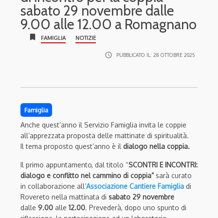
sabato 29 novembre dalle
9.00 alle 12.00 a Romagnano
bookmark
FAMIGLIA
NOTIZIE
access_time
PUBBLICATO IL:
28 OTTOBRE 2025
Famiglia
Anche quest’anno il Servizio Famiglia invita le coppie
all’apprezzata proposta delle mattinate di spiritualità.
Il tema proposto quest’anno è il
dialogo nella coppia.
Il primo appuntamento, dal titolo “
SCONTRI E INCONTRI:
dialogo e conflitto nel cammino di cop
pia”
sarà curato
in collaborazione all’
Associazione Cantiere Famiglia
di
Rovereto nella mattinata di
sabato 29 novembre
dalle
9.00
alle
12.00
. Prevederà,
dopo uno spunto di