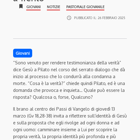
bookmark
GIOVANI
NOTIZIE
PASTORALE GIOVANILE
access_time
PUBBLICATO IL:
26 FEBBRAIO 2025
Giovani
“Sono venuto per rendere testimonianza della verità”
dice Gesù a Pilato nel corso del serrato dialogo che dà
inizio al processo che lo condurrà alla condanna a
morte. “Cosa è la verità?” chiede quindi Pilato, ed è una
domanda che provoca e inquieta… Quale può essere la
risposta? Qualcosa o, forse, Qualcuno?
Il brano al centro dei Passi di Vangelo di giovedì 13
marzo (Gv 18,28-38) invita a riflettere sull’identità di Gesù
e sulla proposta che egli rivolge ad ogni donna e ad
ogni uomo: camminare insieme a Lui per scoprire la
propria verità, la propria identità più profonda e più