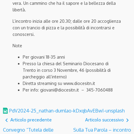
vera. Un cammino che ha il sapore e la bellezza della
libertà.
L’incontro inizia alle ore 20.30; dalle ore 20 accoglienza
con un trancio di pizza e la possibilità di incontrarsi e
conoscersi.
Note
Per giovani 18-35 anni
Presso la chiesa del Seminario Diocesano di
Trento in corso 3 Novembre, 46 (possibilità di
parcheggio all’interno)
Diretta streaming su www.diocesitn.it
Per info: giovani@diocesitn.it – 345-7060488
PdV2024-25_nathan-dumlao-kDxqbAvEBwI-unsplash
navigate_before
navigate_next
Articolo precedente
Articolo successivo
Convegno “Tutela delle
Sulla Tua Parola – incontro