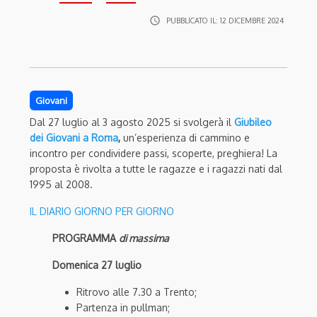
access_time
PUBBLICATO IL:
12 DICEMBRE 2024
Giovani
Dal 27 luglio al 3 agosto 2025 si svolgerà il
Giubileo
dei Giovani a Roma
,
un’esperienza di cammino e
incontro per condividere passi, scoperte, preghiera! La
proposta è rivolta a tutte le ragazze e i ragazzi nati dal
1995 al 2008.
IL DIARIO GIORNO PER GIORNO
PROGRAMMA
di massima
Domenica 27 luglio
Ritrovo alle 7.30 a Trento;
Partenza in pullman;