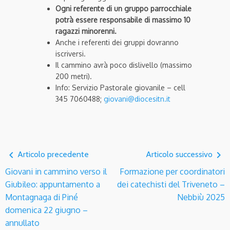
Ogni referente di un gruppo parrocchiale
potrà essere responsabile di massimo 10
ragazzi minorenni.
Anche i referenti dei gruppi dovranno
iscriversi.
Il cammino avrà poco dislivello (massimo
200 metri).
Info: Servizio Pastorale giovanile – cell
345 7060488;
giovani@diocesitn.it
navigate_before
navigate_next
Articolo precedente
Articolo successivo
Giovani in cammino verso il
Formazione per coordinatori
Giubileo: appuntamento a
dei catechisti del Triveneto –
Montagnaga di Piné
Nebbiù 2025
domenica 22 giugno –
annullato