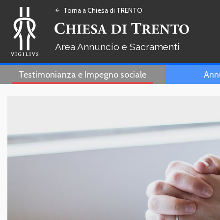
Torna a Chiesa di TRENTO
arrow_back
Annuncio e Sacramenti
Testimonianza e Impegno sociale
Ann