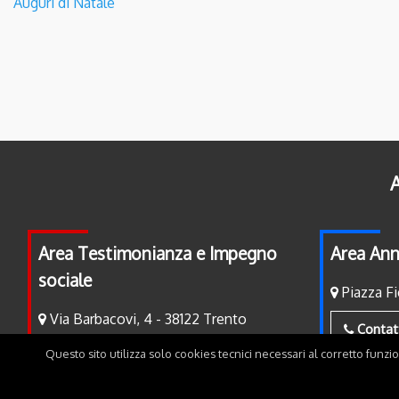
Auguri di Natale
A
Area Testimonianza e Impegno
Area Ann
sociale
Piazza Fi
Via Barbacovi, 4 - 38122 Trento
Contat
Questo sito utilizza solo cookies tecnici necessari al corretto funzi
Contatti