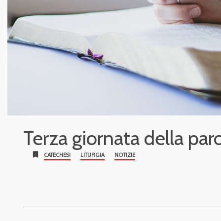
Terza giornata della paro
bookmark
CATECHESI
LITURGIA
NOTIZIE