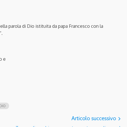
lla parola di Dio istituita da papa Francesco con la
”.
o e
DIO
Articolo successivo
navigate_next