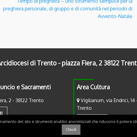
Tempo di preghiera – uno strumento semplice per la
preghiera personale, di gruppo e di comunità nel periodo di
Avvento-Natale
rcidiocesi di Trento - piazza Fiera, 2 38122 Tren
uncio e Sacramenti
Area Cultura
era, 2 - 38122 Trento
Vigilianum, via Endrici, 14 
Trento
ti
Contatti
onamento del sito e strumenti analitici anonimizzati che riducono il potere ide
Chiudi