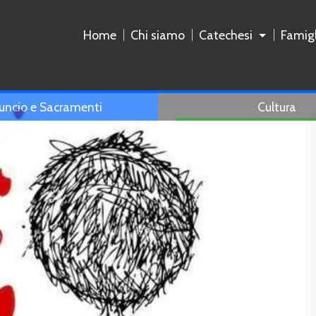
Home
Chi siamo
Catechesi
Famigl
uncio e Sacramenti
Cultura