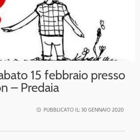
abato 15 febbraio presso
on – Predaia
PUBBLICATO IL:
30 GENNAIO 2020
access_time