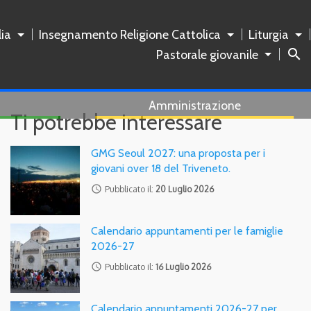
ia
Insegnamento Religione Cattolica
Liturgia
search
Pastorale giovanile
Amministrazione
Ti potrebbe interessare
GMG Seoul 2027: una proposta per i
giovani over 18 del Triveneto.
access_time
Pubblicato il:
20 Luglio 2026
Calendario appuntamenti per le famiglie
2026-27
access_time
Pubblicato il:
16 Luglio 2026
Calendario appuntamenti 2026-27 per