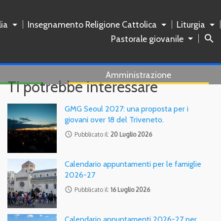
ia
Insegnamento Religione Cattolica
Liturgia
search
Pastorale giovanile
Amministrazione
Ti potrebbe interessare
GMG Seoul 2027: una proposta per i
giovani over 18 del Triveneto.
access_time
Pubblicato il:
20 Luglio 2026
Calendario appuntamenti per le famiglie
2026-27
access_time
Pubblicato il:
16 Luglio 2026
Calendario appuntamenti 2026-27 per