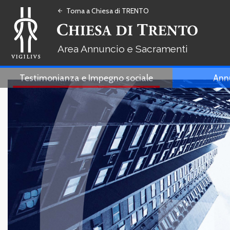
Torna a Chiesa di TRENTO
arrow_back
Annuncio e Sacramenti
Testimonianza e Impegno sociale
Ann