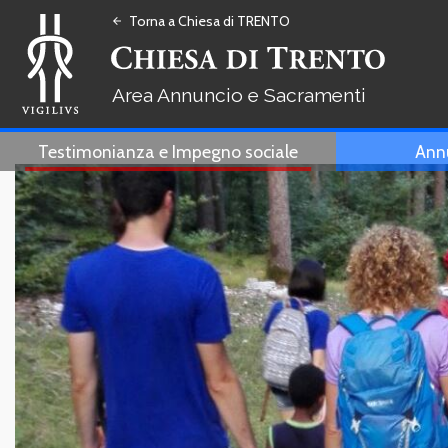
Torna a Chiesa di TRENTO
arrow_back
Annuncio e Sacramenti
Testimonianza e Impegno sociale
Ann