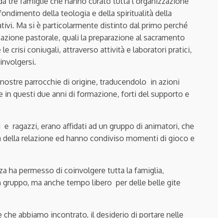
da tre famiglie che hanno curato tutta l’organizzazione
ondimento della teologia e della spiritualità della
ivi. Ma si è particolarmente distinto dal primo perché
l’azione pastorale, quali la preparazione al sacramento
e crisi coniugali, attraverso attività e laboratori pratici,
involgersi.
 nostre parrocchie di origine, traducendolo in azioni
re in questi due anni di formazione, forti del supporto e
ni e ragazzi, erano affidati ad un gruppo di animatori, che
ma della relazione ed hanno condiviso momenti di gioco e
za ha permesso di coinvolgere tutta la famiglia,
n gruppo, ma anche tempo libero per delle belle gite
 che abbiamo incontrato, il desiderio di portare nelle