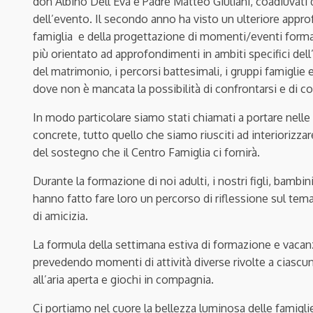
don Albino Dell’Eva e Padre Matteo Giuliani, coadiuvati 
dell’evento. Il secondo anno ha visto un ulteriore approf
famiglia e della progettazione di momenti/eventi format
più orientato ad approfondimenti in ambiti specifici del
del matrimonio, i percorsi battesimali, i gruppi famiglie e l
dove non è mancata la possibilità di confrontarsi e di co
In modo particolare siamo stati chiamati a portare nelle
concrete, tutto quello che siamo riusciti ad interiorizza
del sostegno che il Centro Famiglia ci fornirà.
Durante la formazione di noi adulti, i nostri figli, bambi
hanno fatto fare loro un percorso di riflessione sul te
di amicizia.
La formula della settimana estiva di formazione e vacan
prevedendo momenti di attività diverse rivolte a ciascu
all’aria aperta e giochi in compagnia.
Ci portiamo nel cuore la bellezza luminosa delle famiglie