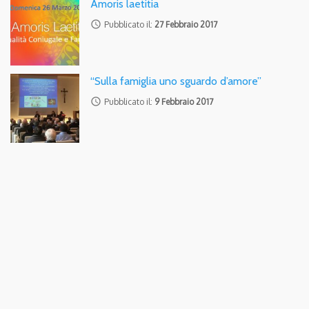
Amoris laetitia
access_time
Pubblicato il:
27 Febbraio 2017
“Sulla famiglia uno sguardo d’amore”
access_time
Pubblicato il:
9 Febbraio 2017