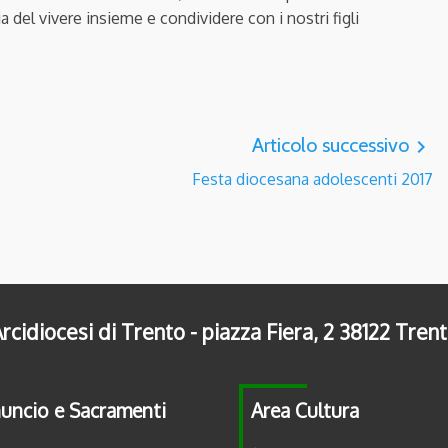
del vivere insieme e condividere con i nostri figli
Articolo successivo
navigate_next
Festa diocesana adolescenti 2017
rcidiocesi di Trento - piazza Fiera, 2 38122 Tren
uncio e Sacramenti
Area Cultura