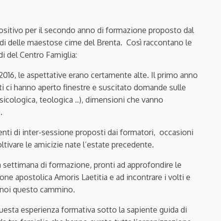
 positivo per il secondo anno di formazione proposto dal
iedi delle maestose cime del Brenta. Così raccontano le
di del Centro Famiglia:
16, le aspettative erano certamente alte. Il primo anno
rti ci hanno aperto finestre e suscitato domande sulle
psicologica, teologica ..), dimensioni che vanno
.
enti di inter-sessione proposti dai formatori, occasioni
ivare le amicizie nate l’estate precedente.
a settimana di formazione, pronti ad approfondire le
e apostolica Amoris Laetitia e ad incontrare i volti e
me noi questo cammino.
esta esperienza formativa sotto la sapiente guida di