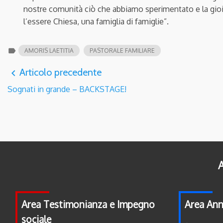
nostre comunità ciò che abbiamo sperimentato e la gioia 
l’essere Chiesa, una famiglia di famiglie”.
label
AMORIS LAETITIA
PASTORALE FAMILIARE
Articolo precedente
navigate_before
Sognati in grande – BACKSTAGE!
A
Area Testimonianza e Impegno
Area Ann
sociale