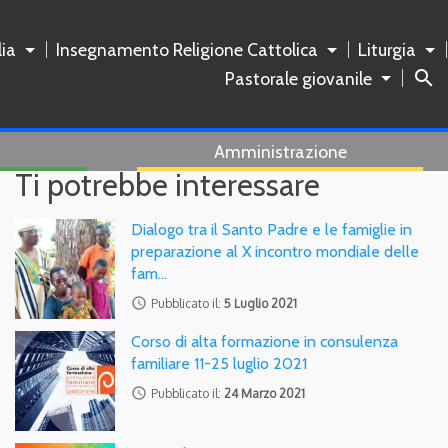
ia
Insegnamento Religione Cattolica
Liturgia
search
Pastorale giovanile
Amministrazione
Ti potrebbe interessare
Dialogo tra il Santo Padre e le famiglie in
preparazione al X incontro mondiale delle
fam…
access_time
Pubblicato il:
5 Luglio 2021
Corso di alta formazione in consulenza
familiare 11-25 luglio 2021
access_time
Pubblicato il:
24 Marzo 2021