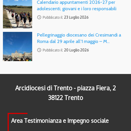
Calendario appuntamenti 2026-27 per
adolescenti, giovani e i loro responsabili
access_time
Pubblicato il:
23 Luglio 2026
Pellegrinaggio diocesano dei Cresimandi a
Roma dal 29 aprile all’1 maggio – M…
access_time
Pubblicato il:
20 Luglio 2026
Arcidiocesi di Trento - piazza Fiera, 2
38122 Trento
Area Testimonianza e Impegno sociale