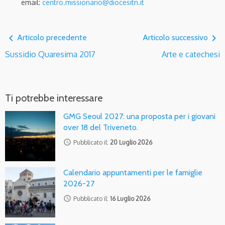
email:
centro.missionario@diocesitn.it
navigate_before
navigate_next
Articolo precedente
Articolo successivo
Sussidio Quaresima 2017
Arte e catechesi
Ti potrebbe interessare
GMG Seoul 2027: una proposta per i giovani
over 18 del Triveneto.
access_time
Pubblicato il:
20 Luglio 2026
Calendario appuntamenti per le famiglie
2026-27
access_time
Pubblicato il:
16 Luglio 2026