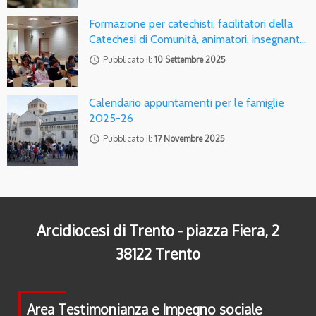
Formazione per catechisti, facilitatori della
Catechesi di Comunità, animatori, insegnant…
access_time
Pubblicato il:
10 Settembre 2025
Calendario appuntamenti per le famiglie
2025-26
access_time
Pubblicato il:
17 Novembre 2025
Arcidiocesi di Trento - piazza Fiera, 2
38122 Trento
Area Testimonianza e Impegno sociale