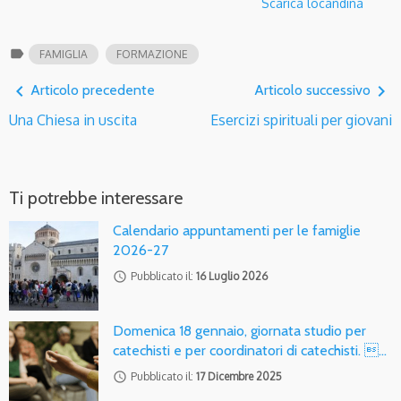
Scarica locandina
label
FAMIGLIA
FORMAZIONE
navigate_before
navigate_next
Articolo precedente
Articolo successivo
Una Chiesa in uscita
Esercizi spirituali per giovani
Ti potrebbe interessare
Calendario appuntamenti per le famiglie
2026-27
access_time
Pubblicato il:
16 Luglio 2026
Domenica 18 gennaio, giornata studio per
catechisti e per coordinatori di catechisti. …
access_time
Pubblicato il:
17 Dicembre 2025