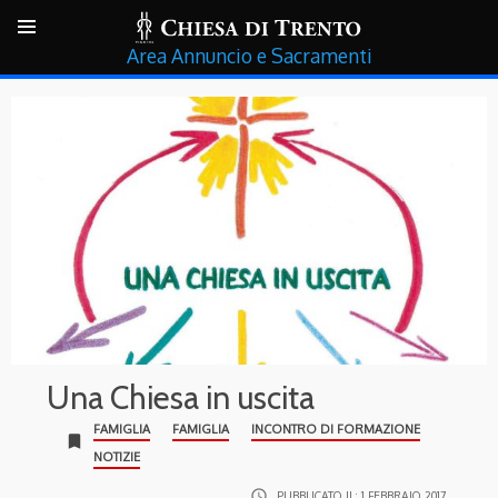
Annuncio e Sacramenti
Una Chiesa in uscita
FAMIGLIA
FAMIGLIA
INCONTRO DI FORMAZIONE
bookmark
NOTIZIE
access_time
PUBBLICATO IL:
1 FEBBRAIO 2017