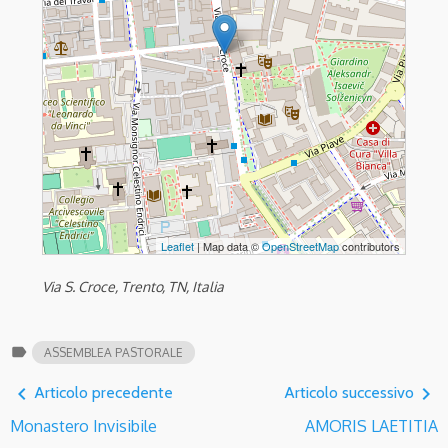
Leaflet
| Map data ©
OpenStreetMap
contributors
Via S. Croce, Trento, TN, Italia
label
ASSEMBLEA PASTORALE
navigate_before
navigate_next
Articolo precedente
Articolo successivo
Monastero Invisibile
AMORIS LAETITIA