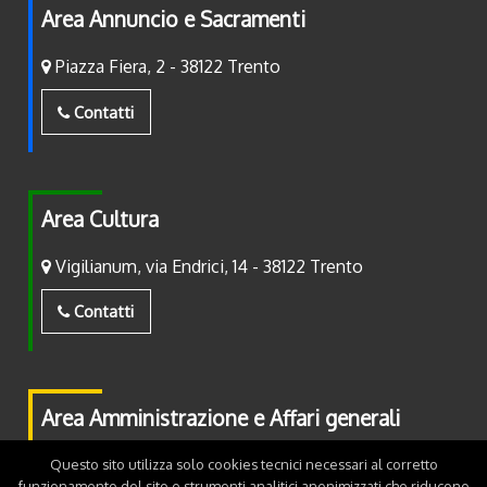
Area Annuncio e Sacramenti
Piazza Fiera, 2 - 38122 Trento
Contatti
Area Cultura
Vigilianum, via Endrici, 14 - 38122 Trento
Contatti
Area Amministrazione e Affari generali
Piazza Fiera, 2 - 38122 Trento
Questo sito utilizza solo cookies tecnici necessari al corretto
funzionamento del sito e strumenti analitici anonimizzati che riducono