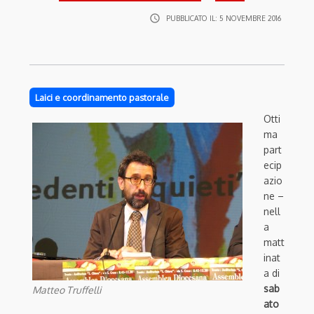
access_time
PUBBLICATO IL:
5 NOVEMBRE 2016
Laici e coordinamento pastorale
Otti
ma
part
ecip
azio
ne –
nell
a
matt
inat
a di
sab
Matteo Truffelli
ato