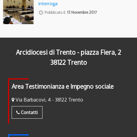
interroga
access_time
Pubblicato il:
13 Novembre 2017
Arcidiocesi di Trento - piazza Fiera, 2
38122 Trento
Area Testimonianza e Impegno sociale
Via Barbacovi, 4 - 38122 Trento
Contatti