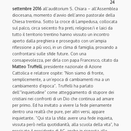
24
settembre 2016
all’auditorium S. Chiara – all’Assemblea
diocesana, momento d’avvio dell’anno pastorale della
Chiesa trentina. Sotto la croce di Lampedusa, collocata
sul palco, circa seicento fra preti, religiose/i e laici da
tutto il territorio trentino hanno vissuto un incontro
aperto dalla preghiera e proseguito con un’ampia
riflessione a più voci, in un clima di famiglia, provando a
confrontarsi sulle sfide future. Con una
consapevolezza, per dirla con papa Francesco, citato da
Matteo Truffelli
, presidente nazionale di Azione
Cattolica e relatore ospite: ”Non siamo di fronte,
semplicemente, a un’epoca di cambiamenti ma a un
cambiamento d’epoca”. Truffelli ha parlato
dell’”inquietudine” come atteggiamento di stupore dei
cristiani nei confronti di un Dio che continua ad amare
per primo. Ed ha invitato a vivere la fede pienamente
dentro una realtà che pure, per altri versi, appare
inquietante. “Qui sta la sfida: avere una fede inquieta,
vissuta però nella quotidianità, alla scuola della vita”, ha
precisato il presidente di AC, anche in risposta alle