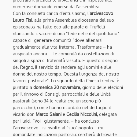
numerose domande emerse dall’assemblea.
Con la consueta carica d’entusiasmo, l’
arcivescovo
Lauro Tisi
, alla prima Assemblea diocesana del suo
episcopato, ha fatto eco alle parole di Truffelli
rilanciando il valore di una “fede nel e del quotidiano”
capace di generare comunità “dove allenarsi
gradualmente alla vita fraterna. Trasformare – ha
auspicato ancora – le comunità da costellazioni di
singoli a spazi di fraternità vissuta. E’ questo il segno
del Regno, il servizio da rendere agli uomini e alle
donne del nostro tempo. Questa l’urgenza del nostro
lavoro pastorale”. Lo sguardo della Chiesa trentina è
puntato a
domenica 20 novembre
, giorno delle elezioni
per il rinnovo di Consigli parrocchiali e delle Unità
pastorali (sono 34 le realtà che uniscono più
parrocchie), come hanno ricordato nel dettaglio il
vicario don
Marco Saiani
e
Cecilia Niccolini,
delegata
per i laici. “Voi, giustamente, – ha concluso
l’arcivescovo Tisi rivolto al “suo” popolo – mi
domandate indicazioni pastorali: cercherò di trovarle