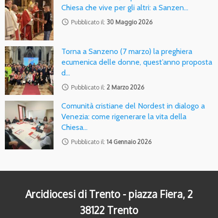
Chiesa che vive per gli altri: a Sanzen…
access_time
Pubblicato il:
30 Maggio 2026
Torna a Sanzeno (7 marzo) la preghiera
ecumenica delle donne, quest’anno proposta
d…
access_time
Pubblicato il:
2 Marzo 2026
Comunità cristiane del Nordest in dialogo a
Venezia: come rigenerare la vita della
Chiesa…
access_time
Pubblicato il:
14 Gennaio 2026
Arcidiocesi di Trento - piazza Fiera, 2
38122 Trento