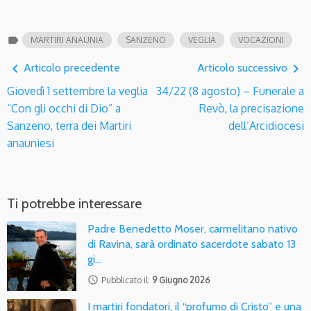
label
MARTIRI ANAUNIA
SANZENO
VEGLIA
VOCAZIONI
navigate_before
navigate_next
Articolo precedente
Articolo successivo
Giovedì 1 settembre la veglia
34/22 (8 agosto) – Funerale a
“Con gli occhi di Dio” a
Revò, la precisazione
Sanzeno, terra dei Martiri
dell’Arcidiocesi
anauniesi
Ti potrebbe interessare
Padre Benedetto Moser, carmelitano nativo
di Ravina, sarà ordinato sacerdote sabato 13
gi…
access_time
Pubblicato il:
9 Giugno 2026
I martiri fondatori, il “profumo di Cristo” e una