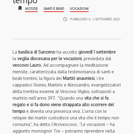
tempo”
bookmark
NOTIZIE
SANTI E BEATI
VOCAZIONI
access_time
PUBBLICATO IL:
2 SETTEMBRE 2022
La
basilica di Sanzeno
ha accolto
giovedì 1 settembre
la
veglia diocesana per le vocazioni
, presieduta dal
vescovo Lauro
. Ad accompagnare la meditazione
mensile, caratterizzata dalla testimonianza di santi e
beati trentini, la figura dei
Martiri anauniesi
, i tre
cappadoci Sisinio, Martirio e Alessandro, evangelizzatori
della trentina insieme al Vescovo Vigilio, sottoposti a
martirio nell’anno 397. “Quando una
vita che si fa
regalo e si fa dono viene strappata allo scorrere del
tempo
e diventa una presenza viva. L’urna con le
reliquie dei martiri custodisce una vita che il tempo non
consuma”, ha detto l’Arcivescovo. “Le vocazioni – ha
aggiunto monsignor Tisi – potranno riprendere nella