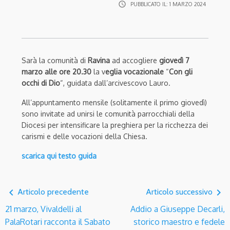
access_time
PUBBLICATO IL:
1 MARZO 2024
Sarà la comunità di
Ravina
ad accogliere
giovedì 7
marzo alle ore 20.30
la v
eglia vocazionale
“
Con gli
occhi di Dio
“, guidata dall’arcivescovo Lauro.
All’appuntamento mensile (solitamente il primo giovedì)
sono invitate ad unirsi le comunità parrocchiali della
Diocesi per intensificare la preghiera per la ricchezza dei
carismi e delle vocazioni della Chiesa.
scarica qui testo guida
navigate_before
navigate_next
Articolo precedente
Articolo successivo
21 marzo, Vivaldelli al
Addio a Giuseppe Decarli,
PalaRotari racconta il Sabato
storico maestro e fedele