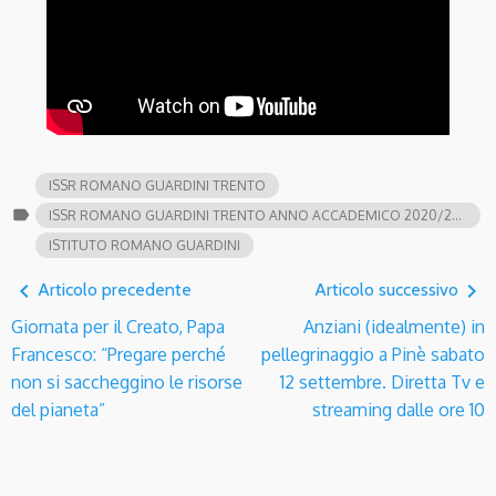
ISSR ROMANO GUARDINI TRENTO
label
ISSR ROMANO GUARDINI TRENTO ANNO ACCADEMICO 2020/2021
ISTITUTO ROMANO GUARDINI
navigate_before
navigate_next
Articolo precedente
Articolo successivo
Giornata per il Creato, Papa
Anziani (idealmente) in
Francesco: “Pregare perché
pellegrinaggio a Pinè sabato
non si saccheggino le risorse
12 settembre. Diretta Tv e
del pianeta”
streaming dalle ore 10