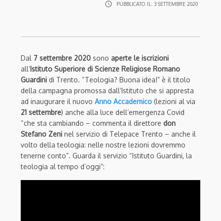
access_time
PUBBLICATO IL:
3 SETTEMBRE 2020
Dal
7 settembre 2020
sono
aperte le iscrizioni
all’
Istituto Superiore di Scienze Religiose Romano
Guardini
di Trento. “Teologia? Buona idea!” è il titolo
della campagna promossa dall’Istituto che si appresta
ad inaugurare il nuovo
Anno Accademico
(lezioni al via
21 settembre
) anche alla luce dell’emergenza Covid
“che sta cambiando – commenta il direttore
don
Stefano Zeni
nel servizio di Telepace Trento – anche il
volto della teologia: nelle nostre lezioni dovremmo
tenerne conto”. Guarda il servizio “Istituto Guardini, la
teologia al tempo d’oggi”: