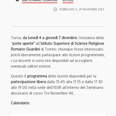
ISSR ROMANO GUARDINI
NOTIZIE
access_time
PUBBLICATO IL:
29 NOVEMBRE 2023
Torna,
da lunedì 4 a giovedì 7
dicembre
, l’iniziativa delle
“
porte aperte”
all’
Istituto Superiore di Scienze Religiose
Romano Guardini
di Trento: chiunque fosse interessato
potrà liberamente partecipare alle lezioni programmate,
i cui docenti si sono resi disponibili ad accogliere
eventuali uditori esterni.
Questo il
programma
delle lezioni disponibili per la
partecipazione libera
dalle 15.45 alle 17.15 e dalle 17.30
alle 19.00 nella sede dell’ISSR all’interno del Seminario
diocesano di corso Tre Novembre 46.
Calendario: