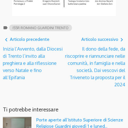
label
ISSR ROMANO GUARDINI TRENTO
navigate_before
navigate_next
Articolo precedente
Articolo successivo
Inizia l’Avvento, dalla Diocesi
Il dono della fede, da
di Trento l’invito alla
riscoprire e riannunciare nelle
preghiera e alla riflessione
comunità, in famiglia e nella
verso Natale e fino
società. Dai vescovi del
all’Epifania
Triveneto la proposta per il
2024
Ti potrebbe interessare
Porte aperte all’Istituto Superiore di Scienze
Religiose Guardini giovedì 1 e luned…