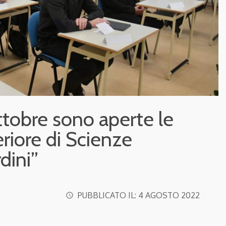
ttobre sono aperte le
periore di Scienze
dini”
PUBBLICATO IL:
4 AGOSTO 2022
access_time