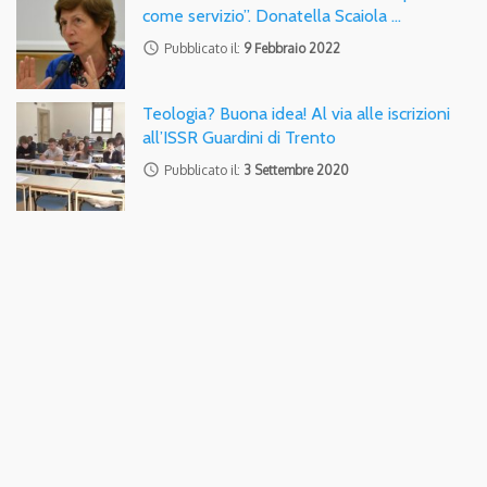
come servizio”. Donatella Scaiola …
access_time
Pubblicato il:
9 Febbraio 2022
Teologia? Buona idea! Al via alle iscrizioni
all’ISSR Guardini di Trento
access_time
Pubblicato il:
3 Settembre 2020