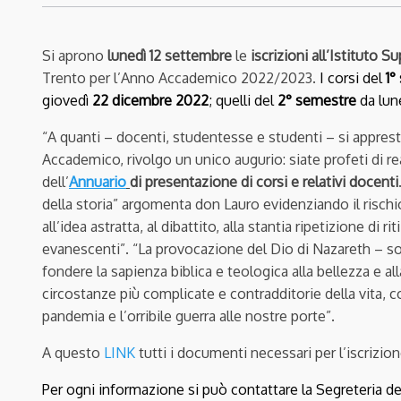
Si aprono
lunedì 12 settembre
le
iscrizioni all’Istituto
Trento per l’Anno Accademico 2022/2023.
I corsi del
1°
giovedì
22 dicembre 2022
; quelli del
2°
semestre
da lun
“A quanti – docenti, studentesse e studenti – si appres
Accademico, rivolgo un unico augurio: siate profeti di rea
dell’
Annuario
di presentazione di corsi e relativi docenti
della storia” argomenta don Lauro evidenziando il rischi
all’idea astratta, al dibattito, alla stantia ripetizione di rit
evanescenti”. “La provocazione del Dio di Nazareth – sot
fondere la sapienza biblica e teologica alla bellezza e a
circostanze più complicate e contradditorie della vita, 
pandemia e l’orribile guerra alle nostre porte”.
A questo
LINK
tutti i documenti necessari per l’iscrizion
Per ogni informazione si può contattare la Segreteria del