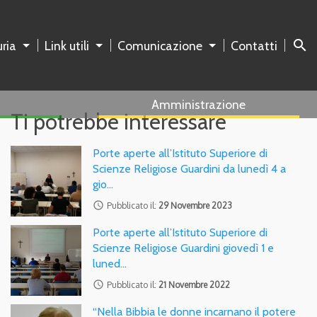
search
ria
Link utili
Comunicazione
Contatti
Amministrazione
Ti potrebbe interessare
Porte aperte all’Istituto Superiore di
Scienze Religiose Guardini da lunedì 4 a
gio…
access_time
Pubblicato il:
29 Novembre 2023
Porte aperte all’Istituto Superiore di
Scienze Religiose Guardini giovedì 1 e
luned…
access_time
Pubblicato il:
21 Novembre 2022
“Nella Bibbia le donne incarnano il potere