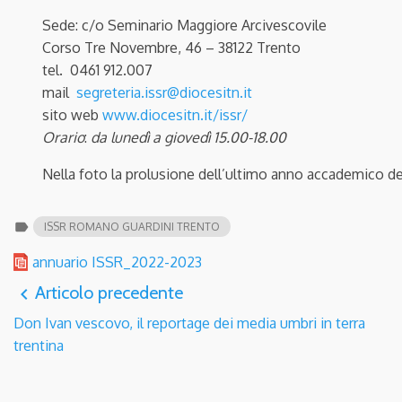
Sede: c/o Seminario Maggiore Arcivescovile
Corso Tre Novembre, 46 – 38122 Trento
tel. 0461 912.007
mail
segreteria.issr@diocesitn.it
sito web
www.diocesitn.it/issr/
Orario
:
da lunedì a giovedì 15.00-18.00
Nella foto la prolusione dell’ultimo anno accademico de
label
ISSR ROMANO GUARDINI TRENTO
annuario ISSR_2022-2023
Articolo precedente
navigate_before
Don Ivan vescovo, il reportage dei media umbri in terra
trentina