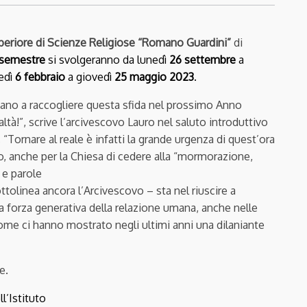
 Superiore di Scienze Religiose “Romano Guardini”
di
semestre
si svolgeranno da
lunedì
26 settembre
a
edì
6 febbraio
a giovedì
25 maggio 2023
.
tano a raccogliere questa sfida nel prossimo Anno
ltà!”, scrive l’arcivescovo Lauro nel saluto introduttivo
. “Tornare al reale è infatti la grande urgenza di quest’ora
o, anche per la Chiesa di cedere alla “mormorazione,
i e parole
tolinea ancora l’Arcivescovo – sta nel riuscire a
lla forza generativa della relazione umana, anche nelle
come ci hanno mostrato negli ultimi anni una dilaniante
e.
l’Istituto