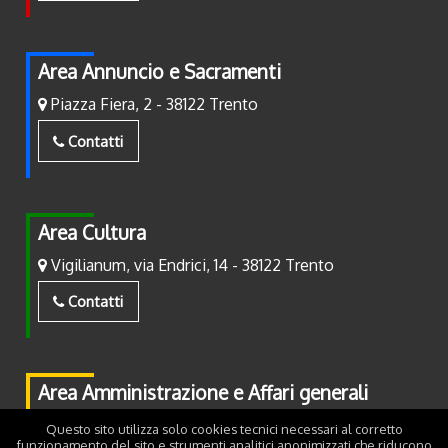
Area Annuncio e Sacramenti
Piazza Fiera, 2 - 38122 Trento
Contatti
Area Cultura
Vigilianum, via Endrici, 14 - 38122 Trento
Contatti
Area Amministrazione e Affari generali
Piazza Fiera, 2 - 38122 Trento
Questo sito utilizza solo cookies tecnici necessari al corretto
funzionamento del sito e strumenti analitici anonimizzati che riducono