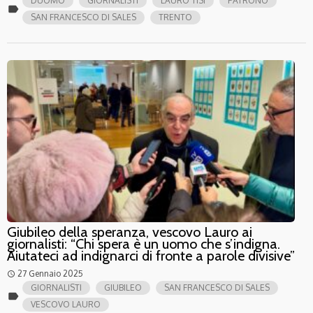
DUOMO
GIORNALISTI
LAURO TISI
PATRONO
label
SAN FRANCESCO DI SALES
TRENTO
Giubileo della speranza, vescovo Lauro ai
giornalisti: “Chi spera è un uomo che s’indigna.
Aiutateci ad indignarci di fronte a parole divisive”
27 Gennaio 2025
access_time
GIORNALISTI
GIUBILEO
SAN FRANCESCO DI SALES
label
VESCOVO LAURO