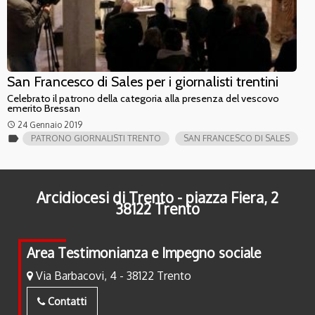
San Francesco di Sales per i giornalisti trentini
Celebrato il patrono della categoria alla presenza del vescovo
emerito Bressan
24 Gennaio 2019
access_time
label
PATRONO GIORNALISTI TRENTO
SAN FRANCESCO DI SALES
Arcidiocesi di Trento - piazza Fiera, 2
38122 Trento
Area Testimonianza e Impegno sociale
Via Barbacovi, 4 - 38122 Trento
Contatti