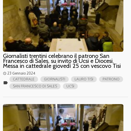
Giornalisti trentini celebrano il patrono San
Francesco di Sales, su invito di Ucsi e Diocesi.
Messa in cattedrale giovedì 25 con vescovo Tisi
23 Gennaio 2024
access_time
CATTEDRALE
GIORNALISTI
LAURO TISI
PATRONO
label
SAN FRANCESCO DI SALES
UCSI