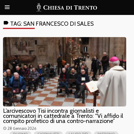
label
TAG:
SAN FRANCESCO DI SALES
L’arcivescovo Tisi incontra giornalisti e
comunicatori in cattedrale a Trento: “Vi affido il
compito profetico di una contro-narrazione”
28 Gennaio 2026
access_time