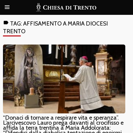
label
TAG:
AFFISAMENTO A MARIA DIOCESI
TRENTO
“Donaci di tornare a respirare vita e speranza”.
L’arcivescovo Lauro prega davanti al crocifisso e
affida la terra trentina a Maria Addolorata:
“Difendici dalla diabolica tentazione di egoismi