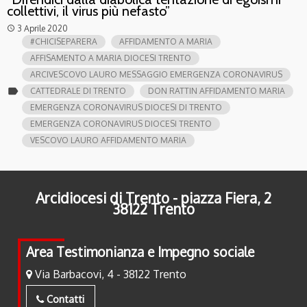
collettivi, il virus più nefasto”
3 Aprile 2020
access_time
#CHICISEPARERA
AFFIDAMENTO A MARIA
AFFISAMENTO A MARIA DIOCESI TRENTO
ARCIVESCOVO LAURO MESSAGGIO EMERGENZA CORONAVIRUS
label
CATTEDRALE DI TRENTO
DON RATTIN AFFIDAMENTO MARIA
EMERGENZA CORONAVIRUS DIOCESI DI TRENTO
EMERGENZA CORONAVIRUS DIOCESI TRENTO
VESCOVO LAURO AFFIDAMENTO MARIA
Arcidiocesi di Trento - piazza Fiera, 2
38122 Trento
Area Testimonianza e Impegno sociale
Via Barbacovi, 4 - 38122 Trento
Contatti