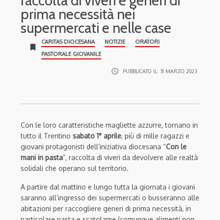
raccolta di viveri e generi di
prima necessità nei
supermercati e nelle case
CARITAS DIOCESANA
NOTIZIE
ORATORI
bookmark
PASTORALE GIOVANILE
access_time
PUBBLICATO IL:
31 MARZO 2023
Con le loro caratteristiche magliette azzurre, tornano in
tutto il Trentino
sabato 1° aprile
, più di mille ragazzi e
giovani protagonisti dell’iniziativa diocesana “
Con le
mani in pasta
”, raccolta di viveri da devolvere alle realtà
solidali che operano sul territorio.
A partire dal mattino e lungo tutta la giornata i giovani
saranno all’ingresso dei supermercati o busseranno alle
abitazioni per raccogliere generi di prima necessità, in
particolare pasta e scatolame (comunque alimenti non