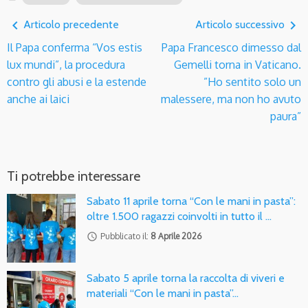
navigate_before
navigate_next
Articolo precedente
Articolo successivo
Il Papa conferma “Vos estis
Papa Francesco dimesso dal
lux mundi”, la procedura
Gemelli torna in Vaticano.
contro gli abusi e la estende
”Ho sentito solo un
anche ai laici
malessere, ma non ho avuto
paura”
Ti potrebbe interessare
Sabato 11 aprile torna “Con le mani in pasta”:
oltre 1.500 ragazzi coinvolti in tutto il …
access_time
Pubblicato il:
8 Aprile 2026
Sabato 5 aprile torna la raccolta di viveri e
materiali “Con le mani in pasta”…