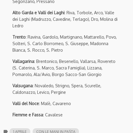
Segonzano, Pressano
Alto Garda e Valli dei Laghi
: Riva, Torbole, Arco, Valle
dei Laghi (Madruzzo, Cavedine, Terlago), Dro, Molina di
Ledro
Trento
: Ravina, Gardolo, Martignano, Mattarello, Povo,
Solteri, S. Carlo Borromeo, S. Giuseppe, Madonna
Bianca, S. Rocco, S. Pietro
Vallagarina
: Brentonico, Besenello, Vallarsa, Rovereto
(S. Caterina, S. Marco, Sacra Famiglia), Lizzana,
Pomarolo, Ala/Avio, Borgo Sacco-San Giorgio
Valsugana
: Novaledo, Strigno, Spera, Scurelle,
Caldonazzo, Levico, Pergine
Valli del Noce
: Malè, Cavareno
Fiemme e Fassa
: Cavalese
label
1 APRILE
CON LE MANI IN PASTA