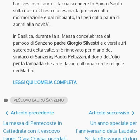
l’arcivescovo Lauro – faccia scendere lo Spirito Santo
sulla nostra Chiesa diocesana, la preservi dalla
mormorazione e dal rimpianto, la liberi dalla paura di
aprirsi alla novità”.
In Basilica, durante la s. Messa concelebrata dal
parroco di Sanzeno
padre Giorgio Silvestri
e diversi altri
sacerdoti della valle, si è rinnovato per mano del
sindaco di Sanzeno, Paolo Pellizzari
, il dono dell’
olio
per la lampada
che arde davanti all’urna con le reliquie
dei Martiri.
LEGGI QUI L’OMELIA COMPLETA
label
VESCOVO LAURO SANZENO
navigate_before
navigate_next
Articolo precedente
Articolo successivo
La messa di Pentecoste in
Un anno speciale per
Cattedrale con il vescovo
l’anniversario della Laudato
Lauro: “Cara Chiesa, ricordati
Si’: la riflessione di don