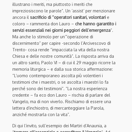
illustrano i meriti, ma piuttosto i meriti che
impreziosiscono le parole”. Un ‘assist’ per menzionare
ancora il
sacrificio di “operatori sanitari, volontari
e
coloro – rammenta don Lauro –
che hanno garantito i
servizi essenziali nei giorni peggiori dell’emergenza
”.
Ma anche lo stimolo per un’”operazione di
discernimento” per capire -secondo l’Arcivescovo di
Trento- cosa rende “impacciata la vita della nostra
Chiesa e delle nostre comunità”. La risposta arriva da
un altro santo, Paolo VI – di cui il 29 maggio ricorre la
memoria liturgica – e dalla sua storica affermazione:
“L’uomo contemporaneo ascolta più volentieri i
testimoni che i maestri, o se ascolta i maestri lo fa
perché sono dei testimoni”. “La nostra esperienza
credente – fa eco don Lauro – rischia di parlare del
Vangelo, ma di non viverlo. Rischiamo di essere una
lettera d’inchiostro, di mercanteggiare la Parola,
anziché mostrarla con la vita”.
Di qui l’invito, sull’esempio dei Martiri d’Anaunia, a