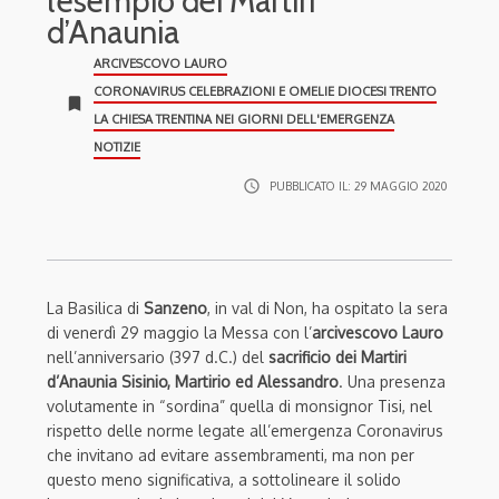
l’esempio dei Martiri
d’Anaunia
ARCIVESCOVO LAURO
CORONAVIRUS CELEBRAZIONI E OMELIE DIOCESI TRENTO
bookmark
LA CHIESA TRENTINA NEI GIORNI DELL'EMERGENZA
NOTIZIE
access_time
PUBBLICATO IL:
29 MAGGIO 2020
La Basilica di
Sanzeno
, in val di Non, ha ospitato la sera
di venerdì 29 maggio la Messa con l’
arcivescovo Lauro
nell’anniversario (397 d.C.) del
sacrificio dei Martiri
d’Anaunia Sisinio, Martirio ed Alessandro
. Una presenza
volutamente in “sordina” quella di monsignor Tisi, nel
rispetto delle norme legate all’emergenza Coronavirus
che invitano ad evitare assembramenti, ma non per
questo meno significativa, a sottolineare il solido