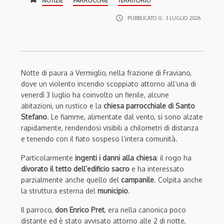
NOTIZIE
PARROCCHIE
TERRITORIO
access_time
PUBBLICATO IL:
3 LUGLIO 2026
Notte di paura a Vermiglio, nella frazione di Fraviano,
dove un violento incendio scoppiato attorno all’una di
venerdì 3 luglio ha coinvolto un fienile, alcune
abitazioni, un rustico e la
chiesa parrocchiale di Santo
Stefano
. Le fiamme, alimentate dal vento, si sono alzate
rapidamente, rendendosi visibili a chilometri di distanza
e tenendo con il fiato sospeso l’intera comunità.
Particolarmente
ingenti i danni alla chiesa
: il rogo ha
divorato il tetto dell’edificio sacro
e ha interessato
parzialmente anche quello del
campanile
. Colpita anche
la struttura esterna del
municipio
.
Il parroco,
don Enrico Pret
, era nella canonica poco
distante ed è stato avvisato attorno alle 2 di notte,