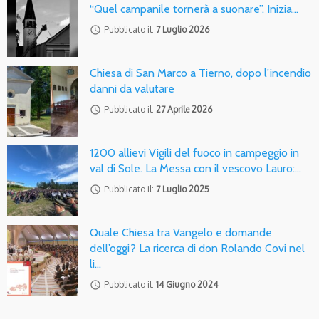
“Quel campanile tornerà a suonare”. Inizia…
access_time
Pubblicato il:
7 Luglio 2026
Chiesa di San Marco a Tierno, dopo l’incendio
danni da valutare
access_time
Pubblicato il:
27 Aprile 2026
1200 allievi Vigili del fuoco in campeggio in
val di Sole. La Messa con il vescovo Lauro:…
access_time
Pubblicato il:
7 Luglio 2025
Quale Chiesa tra Vangelo e domande
dell’oggi? La ricerca di don Rolando Covi nel
li…
access_time
Pubblicato il:
14 Giugno 2024