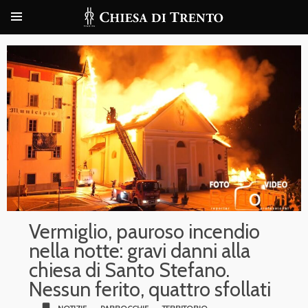
Vermiglio, pauroso incendio
nella notte: gravi danni alla
chiesa di Santo Stefano.
Nessun ferito, quattro sfollati
bookmark