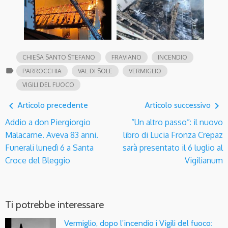
CHIESA SANTO STEFANO
FRAVIANO
INCENDIO
label
PARROCCHIA
VAL DI SOLE
VERMIGLIO
VIGILI DEL FUOCO
navigate_before
navigate_next
Articolo precedente
Articolo successivo
Addio a don Piergiorgio
“Un altro passo”: il nuovo
Malacarne. Aveva 83 anni.
libro di Lucia Fronza Crepaz
Funerali lunedì 6 a Santa
sarà presentato il 6 luglio al
Croce del Bleggio
Vigilianum
Ti potrebbe interessare
Vermiglio, dopo l’incendio i Vigili del fuoco: