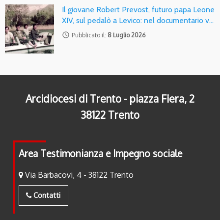
Il giovane Robert Prevost, futuro papa Leone
XIV, sul pedalò a Levico: nel documentario v…
access_time
Pubblicato il:
8 Luglio 2026
Arcidiocesi di Trento - piazza Fiera, 2
38122 Trento
Area Testimonianza e Impegno sociale
Via Barbacovi, 4 - 38122 Trento
Contatti