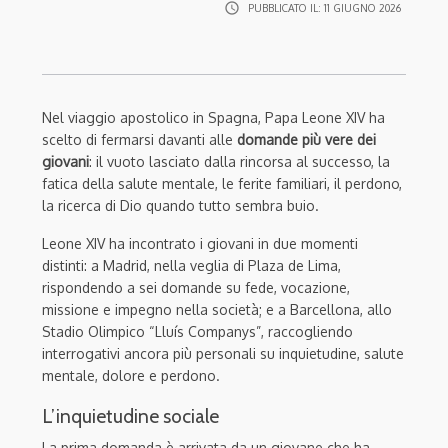
access_time
PUBBLICATO IL:
11 GIUGNO 2026
Nel viaggio apostolico in Spagna, Papa Leone XIV ha
scelto di fermarsi davanti alle
domande più vere dei
giovani
: il vuoto lasciato dalla rincorsa al successo, la
fatica della salute mentale, le ferite familiari, il perdono,
la ricerca di Dio quando tutto sembra buio.
Leone XIV ha incontrato i giovani in due momenti
distinti: a Madrid, nella veglia di Plaza de Lima,
rispondendo a sei domande su fede, vocazione,
missione e impegno nella società; e a Barcellona, allo
Stadio Olimpico “Lluís Companys”, raccogliendo
interrogativi ancora più personali su inquietudine, salute
mentale, dolore e perdono.
L’inquietudine sociale
La prima domanda è arrivata da un giovane che ha