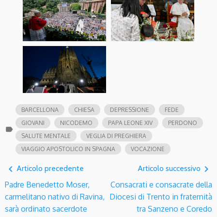
BARCELLONA
CHIESA
DEPRESSIONE
FEDE
GIOVANI
NICODEMO
PAPA LEONE XIV
PERDONO
label
SALUTE MENTALE
VEGLIA DI PREGHIERA
VIAGGIO APOSTOLICO IN SPAGNA
VOCAZIONE
navigate_before
navigate_next
Articolo precedente
Articolo successivo
Padre Benedetto Moser,
Consacrati e consacrate della
carmelitano nativo di Ravina,
Diocesi di Trento in fraternità
sarà ordinato sacerdote
tra Sanzeno e Coredo