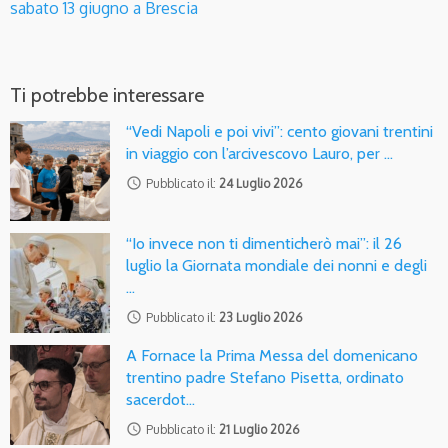
sabato 13 giugno a Brescia
Ti potrebbe interessare
“Vedi Napoli e poi vivi”: cento giovani trentini
in viaggio con l’arcivescovo Lauro, per …
access_time
Pubblicato il:
24 Luglio 2026
“Io invece non ti dimenticherò mai”: il 26
luglio la Giornata mondiale dei nonni e degli
…
access_time
Pubblicato il:
23 Luglio 2026
A Fornace la Prima Messa del domenicano
trentino padre Stefano Pisetta, ordinato
sacerdot…
access_time
Pubblicato il:
21 Luglio 2026