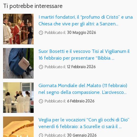
Ti potrebbe interessare
I martiri fondatori, il “profumo di Cristo” e una
Chiesa che vive per gli altri: a Sanzen…
access_time
Pubblicato il:
30 Maggio 2026
Suor Bosetti e il vescovo Tisi al Vigilianum il
16 febbraio per presentare “Bibbia …
access_time
Pubblicato il:
12 Febbraio 2026
Giornata Mondiale del Malato (11 febbraio)
nel segno della compassione. L’arcivesco…
access_time
Pubblicato il:
6 Febbraio 2026
Veglia per le vocazioni “Con gli occhi di Dio”
venerdì 6 febbraio: a Scurelle ci sarà il …
access_time
Pubblicato il:
30 Gennaio 2026