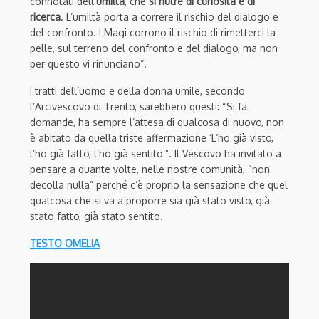
connotati dell’
umiltà
, che
si nutre di curiosità e di
ricerca
. L’umiltà porta a correre il rischio del dialogo e
del confronto. I Magi corrono il rischio di rimetterci la
pelle, sul terreno del confronto e del dialogo, ma non
per questo vi rinunciano”.
I tratti dell’uomo e della donna umile, secondo
l’Arcivescovo di Trento, sarebbero questi: “Si fa
domande, ha sempre l’attesa di qualcosa di nuovo, non
è abitato da quella triste affermazione ‘L’ho già visto,
l’ho già fatto, l’ho già sentito’”. Il Vescovo ha invitato a
pensare a quante volte, nelle nostre comunità, “non
decolla nulla” perché c’è proprio la sensazione che quel
qualcosa che si va a proporre sia già stato visto, già
stato fatto, già stato sentito.
TESTO OMELIA