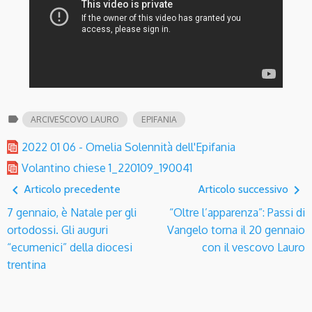
label
ARCIVESCOVO LAURO
EPIFANIA
2022 01 06 - Omelia Solennità dell'Epifania
Volantino chiese 1_220109_190041
navigate_before
navigate_next
Articolo precedente
Articolo successivo
7 gennaio, è Natale per gli
“Oltre l’apparenza”: Passi di
ortodossi. Gli auguri
Vangelo torna il 20 gennaio
“ecumenici” della diocesi
con il vescovo Lauro
trentina