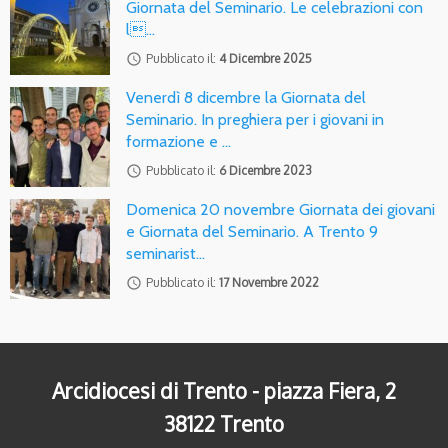
Giornata del Seminario. Le celebrazioni con
l…
access_time
Pubblicato il:
4 Dicembre 2025
Venerdì 8 dicembre la Giornata del
Seminario. In preghiera per i giovani in
formazione e …
access_time
Pubblicato il:
6 Dicembre 2023
Domenica 20 novembre Giornata dei giovani
e Giornata del Seminario. A Trento 9
seminarist…
access_time
Pubblicato il:
17 Novembre 2022
Arcidiocesi di Trento - piazza Fiera, 2
38122 Trento