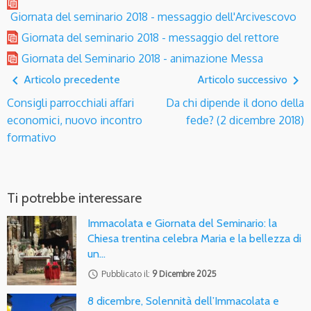
Giornata del seminario 2018 - messaggio dell'Arcivescovo
Giornata del seminario 2018 - messaggio del rettore
Giornata del Seminario 2018 - animazione Messa
navigate_before
navigate_next
Articolo precedente
Articolo successivo
Consigli parrocchiali affari
Da chi dipende il dono della
economici, nuovo incontro
fede? (2 dicembre 2018)
formativo
Ti potrebbe interessare
Immacolata e Giornata del Seminario: la
Chiesa trentina celebra Maria e la bellezza di
un…
access_time
Pubblicato il:
9 Dicembre 2025
8 dicembre, Solennità dell’Immacolata e