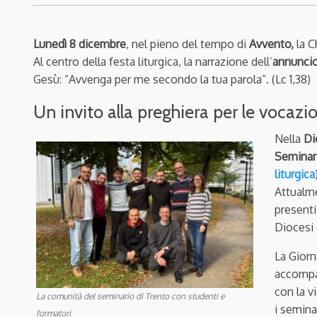
Lunedì 8 dicembre
, nel pieno del tempo di
Avvento,
la C
Al centro della festa liturgica, la narrazione dell’
annuncio
Gesù: “Avvenga per me secondo la tua parola”. (Lc 1,38)
Un invito alla preghiera per le vocazi
Nella
Di
Seminar
liturgica
Attualme
present
Diocesi 
La Giorn
accompag
con la v
La comunità del seminario di Trento con studenti e
i semina
formatori