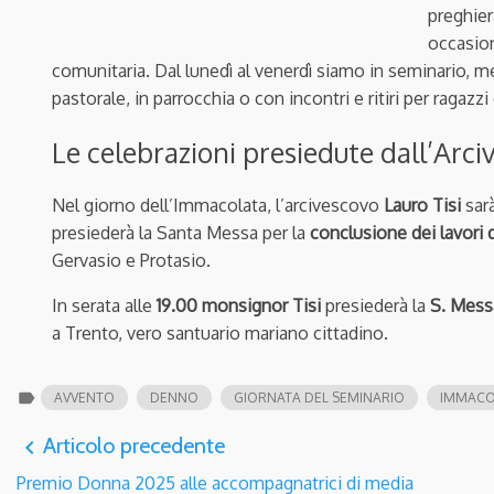
preghier
occasion
comunitaria. Dal lunedì al venerdì siamo in seminario, me
pastorale, in parrocchia o con incontri e ritiri per ragazzi
Le celebrazioni presiedute dall’Arc
Nel giorno dell’Immacolata, l’arcivescovo
Lauro Tisi
sarà
presiederà la
Santa Messa per la
conclusione dei lavori 
Gervasio e Protasio.
In serata alle
19.00 monsignor Tisi
presiederà la
S. Mess
a Trento, vero santuario mariano cittadino.
label
AVVENTO
DENNO
GIORNATA DEL SEMINARIO
IMMACO
Articolo precedente
navigate_before
Premio Donna 2025 alle accompagnatrici di media