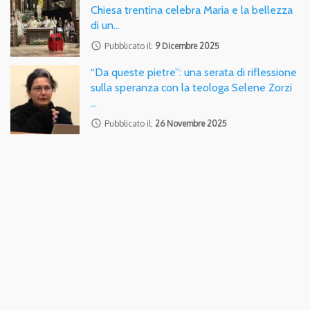
Chiesa trentina celebra Maria e la bellezza
di un…
access_time
Pubblicato il:
9 Dicembre 2025
“Da queste pietre”: una serata di riflessione
sulla speranza con la teologa Selene Zorzi
…
access_time
Pubblicato il:
26 Novembre 2025