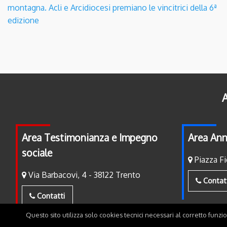
montagna. Acli e Arcidiocesi premiano le vincitrici della 6ª
edizione
A
Area Testimonianza e Impegno
Area Ann
sociale
Piazza Fi
Via Barbacovi, 4 - 38122 Trento
Contat
Contatti
Questo sito utilizza solo cookies tecnici necessari al corretto funzi