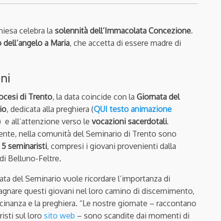
hiesa celebra la
solennità dell’Immacolata Concezione
.
 dell’angelo a Maria
, che accetta di essere madre di
oni
ocesi di Trento
, la data coincide con la
Giornata del
io
, dedicata alla preghiera (
QUI testo animazione
) e all’attenzione verso le
vocazioni sacerdotali
.
nte, nella comunità del Seminario di Trento sono
i
5 seminaristi
, compresi i giovani provenienti dalla
di Belluno-Feltre.
ata del Seminario vuole ricordare l’importanza di
nare questi giovani nel loro camino di discernimento,
icinanza e la preghiera. “
Le nostre giornate – raccontano
risti sul loro
sito web
– sono scandite dai momenti di