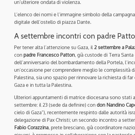
un’ulteriore ondata di violenza.
L’elenco dei nomi e l’immagine simbolo della campagna s
digitale dell’ostello di piazza Dante.
A settembre incontri con padre Patto
Per tener alta l’attenzione su Gaza, il
2 settembre a Pal
con
padre Francesco Patton
, già custode di Terra Sant
dell’anniversario del bombardamento della Portela, l’inc
un’occasione per comprendere meglio le complessità dal 
Palestina, sia uno spazio per rinnovare la richiesta di far
Gaza e in tutta la Palestina.
Ulteriori appuntamenti di matrice diocesana sono stati 
settembre: il 23 (sede da definire) con
don Nandino Capo
cielo di Gaza”), recentemente respinto dalle autorità isr
delegazione di Pax Christi; un secondo incontro a settem
Fabio Corazzina
, prete bresciano, già coordinatore nazi
giovani, è promosso in collaborazione con la pastorale g