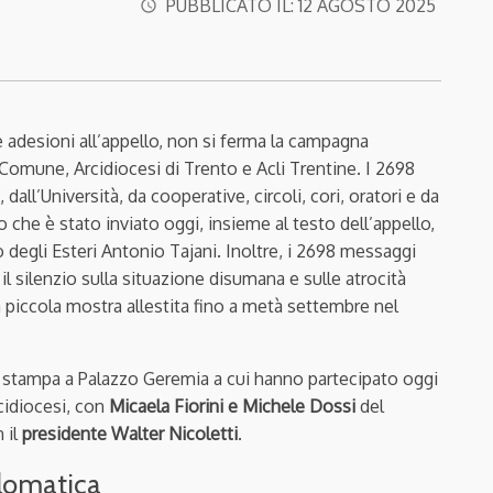
PUBBLICATO IL:
12 AGOSTO 2025
access_time
e adesioni all’appello, non si ferma la campagna
omune, Arcidiocesi di Trento e Acli Trentine. I 2698
ll’Università, da cooperative, circoli, cori, oratori e da
o che è stato inviato oggi, insieme al testo dell’appello,
o degli Esteri Antonio Tajani. Inoltre, i 2698 messaggi
 il silenzio sulla situazione disumana e sulle atrocità
iccola mostra allestita fino a metà settembre nel
a stampa a Palazzo Geremia a cui hanno partecipato oggi
rcidiocesi, con
Micaela Fiorini e Michele Dossi
del
 il
presidente Walter Nicoletti
.
plomatica