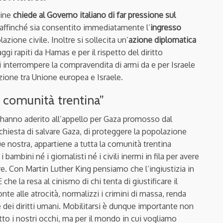
tine
chiede al Governo italiano di far pressione sul
, affinché sia consentito immediatamente l’
ingresso
lazione civile. Inoltre si sollecita un’
azione diplomatica
ggi rapiti da Hamas e per il rispetto del diritto
i interrompere la compravendita di armi da e per Israele
azione tra Unione europea e Israele.
la comunità trentina”
e hanno aderito all’appello per Gaza promosso dal
ichiesta di salvare Gaza, di proteggere la popolazione
ue nostra, appartiene a tutta la comunità trentina
ambini né i giornalisti né i civili inermi in fila per avere
re. Con Martin Luther King pensiamo che l’ingiustizia in
che la resa al cinismo di chi tenta di giustificare il
onte alle atrocità, normalizzi i crimini di massa, renda
e dei diritti umani. Mobilitarsi è dunque importante non
to i nostri occhi, ma per il mondo in cui vogliamo