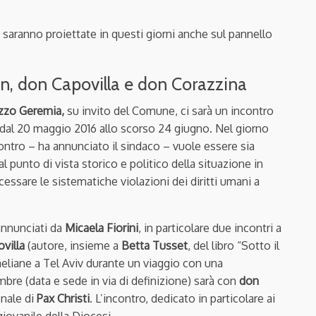
aranno proiettate in questi giorni anche sul pannello
n, don Capovilla e don Corazzina
azzo Geremia,
su invito del Comune, ci sarà un incontro
a dal 20 maggio 2016 allo scorso 24 giugno. Nel giorno
ontro – ha annunciato il sindaco – vuole essere sia
punto di vista storico e politico della situazione in
 cessare le sistematiche violazioni dei diritti umani a
annunciati da
Micaela Fiorini
, in particolare due incontri a
villa
(autore, insieme a
Betta Tusset
, del libro “Sotto il
aeliane a Tel Aviv durante un viaggio con una
bre (data e sede in via di definizione) sarà con
don
onale di
Pax Christi
. L’incontro, dedicato in particolare ai
iovanile della Diocesi.