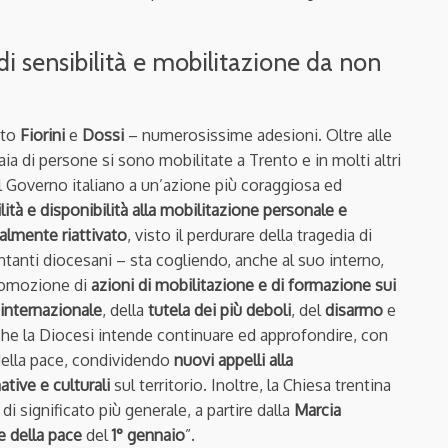
 di sensibilità e mobilitazione da non
ato
Fiorini
e
Dossi
– numerosissime adesioni. Oltre alle
aia di persone si sono mobilitate a Trento e in molti altri
il Governo italiano a un’azione più coraggiosa ed
lità e disponibilità alla mobilitazione personale e
almente riattivato
, visto il perdurare della tragedia di
tanti diocesani – sta cogliendo, anche al suo interno,
promozione di
azioni di mobilitazione e di formazione sui
 internazionale
, della
tutela dei più deboli
, del
disarmo
e
he la Diocesi intende continuare ed approfondire, con
della pace, condividendo
nuovi appelli alla
ative e culturali
sul territorio. Inoltre, la Chiesa trentina
i significato più generale, a partire dalla
Marcia
e della pace
del
1° gennaio
”.