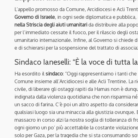
L’appello promosso da Comune, Arcidiocesi e Acli Tren
Governo di Israele
, in ogni sede diplomatica e pubblica
nella Striscia degli aiuti umanitari
da distribuire alla popo
per l’immediato cessate il fuoco, per il rilascio degli osta
umanitario internazionale. Infine, al Governo si chiede d
e di schierarsi per la sospensione del trattato di associ
Sindaco Ianeselli: “È la voce di tutta 
Ha esordito il
sindaco
: “Oggi rappresentiamo i tanti ch
Comune insieme all’Arcidiocesi e alle Acli Trentine. La r
civile, di liberare gli ostaggi rapiti da Hamas non è dunq
indignata dalla violenza quotidiana che non risparmia né i b
un sacco di farina. C’è poi un altro aspetto da considera
qualsiasi luogo sia una minaccia alla giustizia ovunque. E 
massacro in corso alzi la nostra soglia di tolleranza di fr
ogni giorno un po’ più accettabile la costante violazion
solo per Gaza, per la tragedia che si sta consumando sot