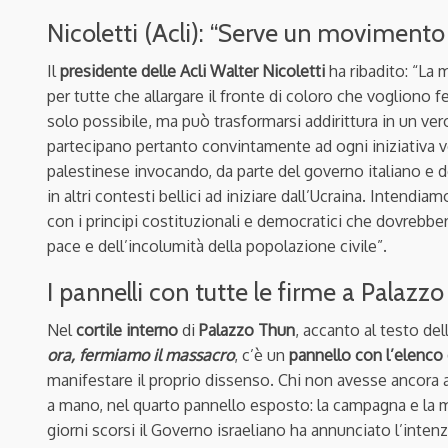
Nicoletti (Acli): “Serve un moviment
Il
presidente delle Acli Walter Nicoletti
ha ribadito: “La 
per tutte che allargare il fronte di coloro che vogliono
solo possibile, ma può trasformarsi addirittura in un ve
partecipano pertanto convintamente ad ogni iniziativa 
palestinese invocando, da parte del governo italiano e 
in altri contesti bellici ad iniziare dall’Ucraina. Intendi
con i principi costituzionali e democratici che dovrebbero
pace e dell’incolumità della popolazione civile”.
I pannelli con tutte le firme a Palazz
Nel
cortile interno
di
Palazzo Thun
, accanto al testo de
ora, fermiamo il massacro
, c’è un
pannello con l’elenco
manifestare il proprio dissenso. Chi non avesse ancora a
a mano, nel quarto pannello esposto: la campagna e la 
giorni scorsi il Governo israeliano ha annunciato l’intenz