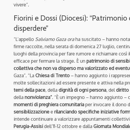
vivere”.
Fiorini e Dossi (Diocesi): “Patrimonio
disperdere”
“L’appello
Salviamo Gaza
ora
ha suscitato – hanno not
firme raccolte, nella serata di domenica 27 luglio, centin
luoghi della provincia per fare rumore e richiamare così 
efficace per fermare la strage. È un
patrimonio di sensibi
collettiva che non va disperso ma valorizzato ed eventu
Gaza”. “La
Chiesa di Trento
– hanno aggiunto i rappresen
molte sollecitazioni ad essere presente e attiva nella 
temi della pace
, della
dignità di ogni persona
, del
diritto
della
nonviolenza”
. “
È un impegno – hanno aggiunto – c
momenti di preghiera comunitaria
per invocare il dono 
sensibilizzazione
e
rilanciando specifiche iniziative form
intende continuare a valorizzare appuntamenti collettivi d
Perugia-Assisi
dell’11-12 ottobre e dalla
Giornata Mondial