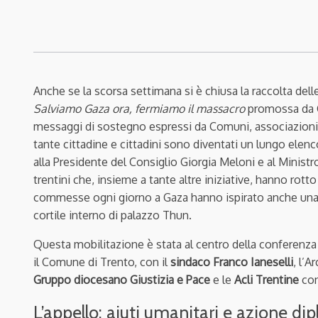
Anche se la scorsa settimana si è chiusa la raccolta dell
Salviamo Gaza ora, fermiamo il massacro
promossa da C
messaggi di sostegno espressi da Comuni, associazioni, da
tante cittadine e cittadini sono diventati un lungo elenc
alla Presidente del Consiglio Giorgia Meloni e al Ministr
trentini che, insieme a tante altre iniziative, hanno rotto
commesse ogni giorno a Gaza hanno ispirato anche una p
cortile interno di palazzo Thun.
Questa mobilitazione è stata al centro della conferenz
il Comune di Trento, con il
sindaco Franco Ianeselli
, l’A
Gruppo diocesano Giustizia e Pace
e le
Acli Trentine
con
L’appello: aiuti umanitari e azione di