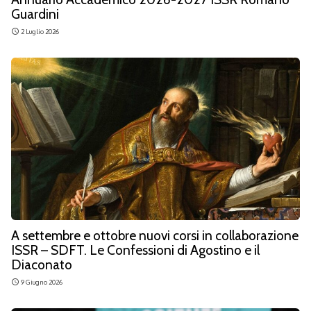
Guardini
2 Luglio 2026
access_time
A settembre e ottobre nuovi corsi in collaborazione
ISSR – SDFT. Le Confessioni di Agostino e il
Diaconato
9 Giugno 2026
access_time