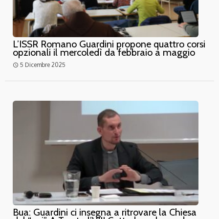
L’ISSR Romano Guardini propone quattro corsi
opzionali il mercoledì da febbraio a maggio
5 Dicembre 2025
access_time
Bua: Guardini ci insegna a ritrovare la Chiesa