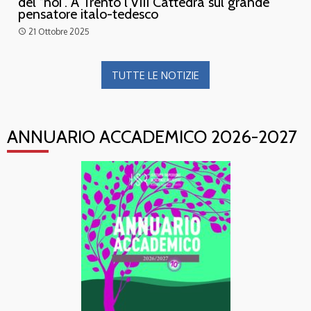
del “noi”. A Trento l’VIII Cattedra sul grande
pensatore italo-tedesco
21 Ottobre 2025
access_time
TUTTE LE NOTIZIE
ANNUARIO ACCADEMICO 2026-2027