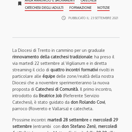
AREA ANNUNCIO E SACRAMENTI
CATECHESI
bookmark
CATECHESI DEGLI ADULTI
FORMAZIONE
NOTIZIE
access_time
PUBBLICATO IL:
23 SETTEMBRE 2021
La Diocesi di Trento in cammino per un graduale
rinnovamento della catechesi tradizionale
: ha preso il
via martedì 22 settembre al Vigilianum e in diretta
streaming il ciclo di
quattro incontri formativi
rivolti in
particolare alle
équipe
delle zone/realtà della nostra
Diocesi che a novembre sperimenteranno la nuova
proposta di
Catechesi di Comunità
. Il primo incontro,
introdotto da
Beatrice Job
(Referente Servizio
Catechesi), è stato guidato da
don Rolando Covi
,
parroco (Rovereto e Vallarsa) e catecheta.
Prossime incontri:
martedì 28 settembre
e
mercoledì 29
settembre
(entrambi con
don Stefano Zeni
),
mercoledì