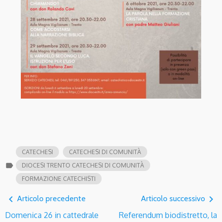
CATECHESI
CATECHESI DI COMUNITÀ
label
DIOCESI TRENTO CATECHESI DI COMUNITÀ
FORMAZIONE CATECHISTI
navigate_before
navigate_next
Articolo precedente
Articolo successivo
Domenica 26 in cattedrale
Referendum biodistretto, la