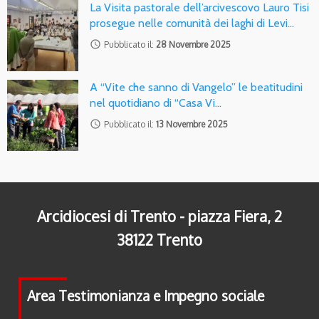
La Visita pastorale dell’arcivescovo Lauro Tisi
prosegue nelle comunità dei laghi di Levi…
access_time
Pubblicato il:
28 Novembre 2025
A “Vite che sanno di Vangelo” le beatitudini
nel quotidiano di “Casa Vi…
access_time
Pubblicato il:
13 Novembre 2025
Arcidiocesi di Trento - piazza Fiera, 2
38122 Trento
Area Testimonianza e Impegno sociale