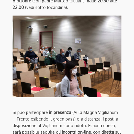
6 ottobre
(con padre Matteo Giuliani),
dalle 20.30 alle
22.00
(vedi sotto locandina).
Si può partecipare
in presenza
(Aula Magna Vigilianum
– Trento esibendo il
green pass
) o a distanza. I posti a
disposizione al Vigilianum sono ridotti. Esauriti questi,
sarà possibile seguire gli
incontri on-line
, con
diretta
sul