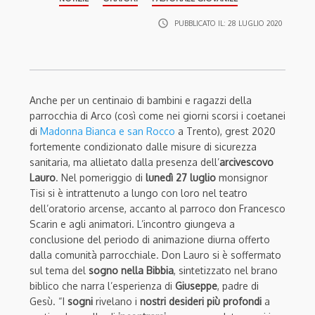
access_time
PUBBLICATO IL:
28 LUGLIO 2020
Anche per un centinaio di bambini e ragazzi della
parrocchia di Arco (così come nei giorni scorsi i coetanei
di
Madonna Bianca e san Rocco
a Trento), grest 2020
fortemente condizionato dalle misure di sicurezza
sanitaria, ma allietato dalla presenza dell’
arcivescovo
Lauro
. Nel pomeriggio di
lunedì 27 luglio
monsignor
Tisi si è intrattenuto a lungo con loro nel teatro
dell’oratorio arcense, accanto al parroco don Francesco
Scarin e agli animatori. L’incontro giungeva a
conclusione del periodo di animazione diurna offerto
dalla comunità parrocchiale. Don Lauro si è soffermato
sul tema del
sogno nella Bibbia
, sintetizzato nel brano
biblico che narra l’esperienza di
Giuseppe
, padre di
Gesù. “I
sogni
rivelano i
nostri desideri più profondi
a