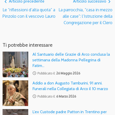
navigate_before
navigate_next
Articolo precedente
Articolo successivo
Le “riflessioni d’alta quota” a
La parrocchia, “casa in mezzo
Pinzolo con il vescovo Lauro
alle case”: l’Istruzione della
Congregazione per il Clero
Ti potrebbe interessare
Al Santuario delle Grazie di Arco conclusa la
settimana della Madonna Pellegrina di
Fatim…
access_time
Pubblicato il:
26 Maggio 2026
Addio a don Augusto Tamburini, 91 anni.
Funerali nella Collegiata di Arco il 10 marzo
access_time
Pubblicato il:
6 Marzo 2026
L’ex Custode padre Patton in Trentino per