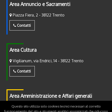
Area Annuncio e Sacramenti
Piazza Fiera, 2 - 38122 Trento
Contatti
Area Cultura
Vigilianum, via Endrici, 14 - 38122 Trento
Contatti
Area Amministrazione e Affari generali
Questo sito utilizza solo cookies tecnici necessari al corretto
Piazza Fiera, 2 - 38122 Trento
funzionamento del sito e strumenti analitici anonimizzati che riducono