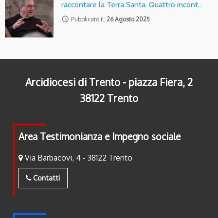
raccontare la Terra Santa. Quattro incont…
access_time
Pubblicato il:
26 Agosto 2025
Arcidiocesi di Trento - piazza Fiera, 2
38122 Trento
Area Testimonianza e Impegno sociale
Via Barbacovi, 4 - 38122 Trento
Contatti