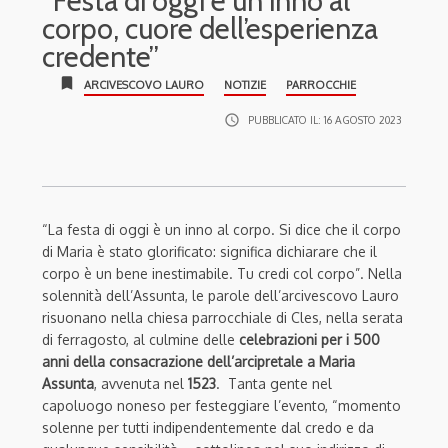
“Festa di oggi è un inno al
corpo, cuore dell’esperienza
credente”
bookmark
ARCIVESCOVO LAURO
NOTIZIE
PARROCCHIE
access_time
PUBBLICATO IL:
16 AGOSTO 2023
“La festa di oggi è un inno al corpo. Si dice che il corpo
di Maria è stato glorificato: significa dichiarare che il
corpo è un bene inestimabile. Tu credi col corpo”. Nella
solennità dell’Assunta, le parole dell’arcivescovo Lauro
risuonano nella chiesa parrocchiale di Cles, nella serata
di ferragosto, al culmine delle
celebrazioni per i 500
anni della consacrazione dell’arcipretale a Maria
Assunta
, avvenuta nel
1523
. Tanta gente nel
capoluogo noneso per festeggiare l’evento, “momento
solenne per tutti indipendentemente dal credo e da