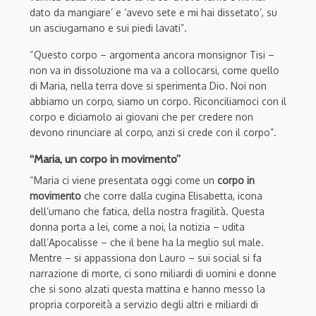
dato da mangiare’ e ‘avevo sete e mi hai dissetato’, su
un asciugamano e sui piedi lavati”.
“Questo corpo – argomenta ancora monsignor Tisi –
non va in dissoluzione ma va a collocarsi, come quello
di Maria, nella terra dove si sperimenta Dio. Noi non
abbiamo un corpo, siamo un corpo. Riconciliamoci con il
corpo e diciamolo ai giovani che per credere non
devono rinunciare al corpo, anzi si crede con il corpo”.
“Maria, un corpo in movimento”
“Maria ci viene presentata oggi come un
corpo in
movimento
che corre dalla cugina Elisabetta, icona
dell’umano che fatica, della nostra fragilità. Questa
donna porta a lei, come a noi, la notizia – udita
dall’Apocalisse – che il bene ha la meglio sul male.
Mentre – si appassiona don Lauro – sui social si fa
narrazione di morte, ci sono miliardi di uomini e donne
che si sono alzati questa mattina e hanno messo la
propria corporeità a servizio degli altri e miliardi di