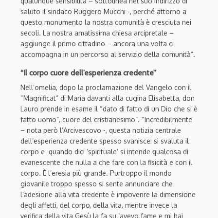
qualunque sensibilità – sottolinea nel suo indirizzo di
saluto il sindaco Ruggero Mucchi -, perché attorno a
questo monumento la nostra comunità è cresciuta nei
secoli. La nostra amatissima chiesa arcipretale –
aggiunge il primo cittadino – ancora una volta ci
accompagna in un percorso al servizio della comunità”.
“Il corpo cuore dell’esperienza credente”
Nell’omelia, dopo la proclamazione del Vangelo con il
“Magnificat” di Maria davanti alla cugina Elisabetta, don
Lauro prende in esame il “dato di fatto di un Dio che si è
fatto uomo”, cuore del cristianesimo”. “Incredibilmente
– nota però l’Arcivescovo -, questa notizia centrale
dell’esperienza credente spesso svanisce: si svaluta il
corpo e quando dici ‘spirituale’ si intende qualcosa di
evanescente che nulla a che fare con la fisicità e con il
corpo. È l’eresia più grande. Purtroppo il mondo
giovanile troppo spesso si sente annunciare che
l’adesione alla vita credente è impoverire la dimensione
degli affetti, del corpo, della vita, mentre invece la
verifica della vita Gesù la fa su ‘avevo fame e mi hai