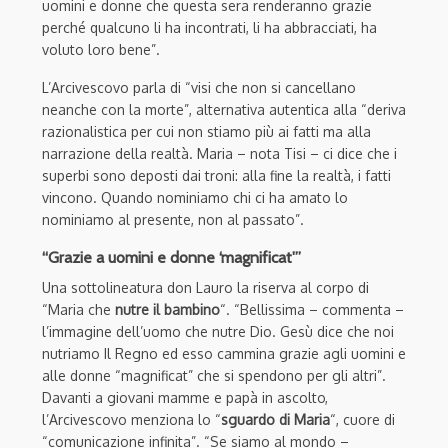
uomini e donne che questa sera renderanno grazie
perché qualcuno li ha incontrati, li ha abbracciati, ha
voluto loro bene”.
L’Arcivescovo parla di “visi che non si cancellano
neanche con la morte”, alternativa autentica alla “deriva
razionalistica per cui non stiamo più ai fatti ma alla
narrazione della realtà. Maria – nota Tisi – ci dice che i
superbi sono deposti dai troni: alla fine la realtà, i fatti
vincono. Quando nominiamo chi ci ha amato lo
nominiamo al presente, non al passato”.
“Grazie a uomini e donne ‘magnificat'”
Una sottolineatura don Lauro la riserva al corpo di
“Maria che
nutre il bambino
“. “Bellissima – commenta –
l’immagine dell’uomo che nutre Dio. Gesù dice che noi
nutriamo Il Regno ed esso cammina grazie agli uomini e
alle donne “magnificat” che si spendono per gli altri”.
Davanti a giovani mamme e papà in ascolto,
l’Arcivescovo menziona lo “
sguardo di Maria
“, cuore di
“comunicazione infinita”. “Se siamo al mondo –