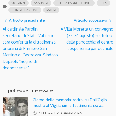
500 ANNI
ASSUNTA
CHIESA PARROCCHIALE
CLES
label
CONSACRAZIONE
MARIA
navigate_before
navigate_next
Articolo precedente
Articolo successivo
Al cardinale Parolin,
A Villa Moretta un convegno
segretario di Stato Vaticano,
(23-26 agosto) sul futuro
sarà conferita la cittadinanza
della parrocchia: al centro
onoraria di Primiero San
l’esperienza parrocchiale
Martino di Castrozza. Sindaco
Depaoli: “Segno di
riconoscenza”
Ti potrebbe interessare
Giorno della Memoria: recital su Dall’Oglio,
mostra al Vigilianum e testimonianza a…
access_time
Pubblicato il:
23 Gennaio 2026