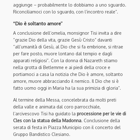
aggiunge – probabilmente lo dobbiamo a uno sguardo.
Riconciliamoci con lo sguardo, con l’incontro reale”.
“Dio è soltanto amore”
A con
clusione dell’omelia, monsignor Tisi invita a dire
“grazie Dio della vita, grazie Gesù Cristo” davanti
“all’umanità di Gesù, al Dio che si fa embrione, si ritrae
per fare p
osto, muore lontano dal tempio e dagli
apparati religiosi”. Con la donna di Nazareth stiamo
nella grotta di Betlemme e ai piedi della croce e
portiamoci a casa la notizia
che Dio è amore, soltanto
amore, muore abbracciando il nemico. Il Dio che si è
fatto uomo oggi in Maria ha la sua primizia di gloria”.
Al termine della Messa, concelebrata da molti preti
della valle e animata dal coro parrocchiale,
l’arcivescovo Tisi ha guidato la
processione per le vie di
Cles con la statua della Madonna
. Conclusione della
serata di festa in Piazza Municipio con il concerto del
Gruppo Bandistico Clesiano.