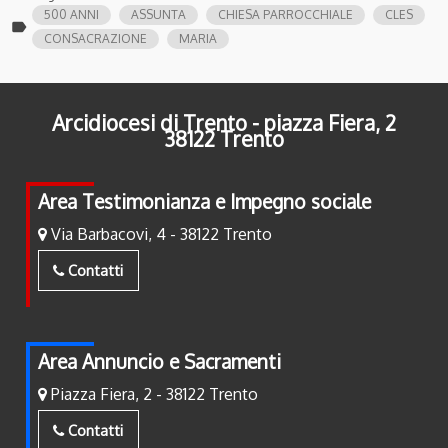
500 ANNI
ASSUNTA
CHIESA PARROCCHIALE
CLES
label
CONSACRAZIONE
MARIA
Arcidiocesi di Trento - piazza Fiera, 2
38122 Trento
Area Testimonianza e Impegno sociale
Via Barbacovi, 4 - 38122 Trento
Contatti
Area Annuncio e Sacramenti
Piazza Fiera, 2 - 38122 Trento
Contatti