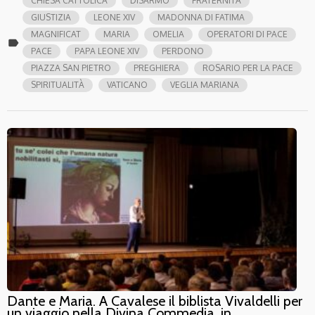
CHIESA CATTOLICA
DISARMO
FRATERNITÀ
GIUSTIZIA
LEONE XIV
MADONNA DI FATIMA
MAGNIFICAT
MARIA
OMELIA
OPERATORI DI PACE
label
PACE
PAPA LEONE XIV
PERDONO
PIAZZA SAN PIETRO
PREGHIERA
ROSARIO PER LA PACE
SPIRITUALITÀ
VATICANO
VEGLIA MARIANA
Dante e Maria. A Cavalese il biblista Vivaldelli per
un viaggio nella Divina Commedia, in