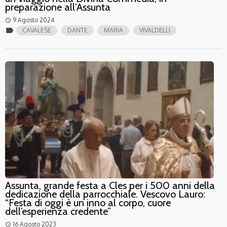
preparazione all’Assunta
9 Agosto 2024
access_time
label
CAVALESE
DANTE
MARIA
VIVALDELLI
Assunta, grande festa a Cles per i 500 anni della
dedicazione della parrocchiale. Vescovo Lauro:
“Festa di oggi è un inno al corpo, cuore
dell’esperienza credente”
16 Agosto 2023
access_time