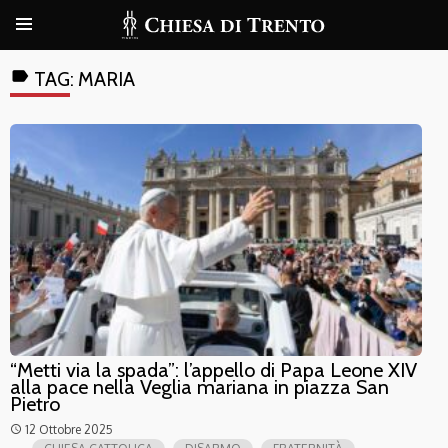
label
TAG:
MARIA
“Metti via la spada”: l’appello di Papa Leone XIV
alla pace nella Veglia mariana in piazza San
Pietro
12 Ottobre 2025
access_time