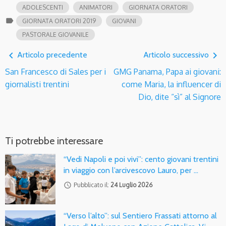
ADOLESCENTI
ANIMATORI
GIORNATA ORATORI
label
GIORNATA ORATORI 2019
GIOVANI
PASTORALE GIOVANILE
navigate_before
navigate_next
Articolo precedente
Articolo successivo
San Francesco di Sales per i
GMG Panama, Papa ai giovani:
giornalisti trentini
come Maria, la influencer di
Dio, dite “sì” al Signore
Ti potrebbe interessare
“Vedi Napoli e poi vivi”: cento giovani trentini
in viaggio con l’arcivescovo Lauro, per …
access_time
Pubblicato il:
24 Luglio 2026
“Verso l’alto”: sul Sentiero Frassati attorno al