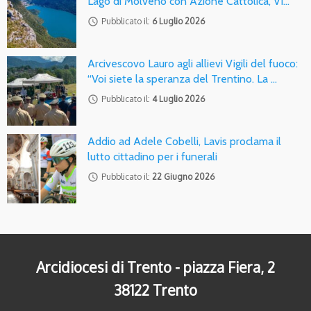
Lago di Molveno con Azione Cattolica, Vi…
access_time
Pubblicato il:
6 Luglio 2026
Arcivescovo Lauro agli allievi Vigili del fuoco:
“Voi siete la speranza del Trentino. La …
access_time
Pubblicato il:
4 Luglio 2026
Addio ad Adele Cobelli, Lavis proclama il
lutto cittadino per i funerali
access_time
Pubblicato il:
22 Giugno 2026
Arcidiocesi di Trento - piazza Fiera, 2
38122 Trento