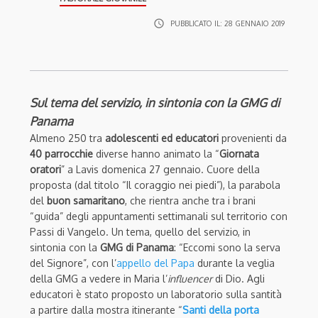
access_time
PUBBLICATO IL:
28 GENNAIO 2019
Sul tema del servizio, in sintonia con la GMG di
Panama
Almeno 250 tra
adolescenti ed educatori
provenienti da
40 parrocchie
diverse hanno animato la “
Giornata
oratori
” a Lavis domenica 27 gennaio. Cuore della
proposta (dal titolo “Il coraggio nei piedi”), la parabola
del
buon samaritano
, che rientra anche tra i brani
“guida” degli appuntamenti settimanali sul territorio con
Passi di Vangelo. Un tema, quello del servizio, in
sintonia con la
GMG di Panama
: “Eccomi sono la serva
del Signore”, con l’
appello del Papa
durante la veglia
della GMG a vedere in Maria l’
influencer
di Dio. Agli
educatori è stato proposto un laboratorio sulla santità
a partire dalla mostra itinerante “
Santi della porta