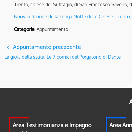
Trento, chiese del Suffragio, di San Francesco Saverio, 
Nuova edizione della Lunga Notte delle Chiese. Trento, 
Categorie:
Appuntamento
Appuntamento precedente
navigate_before
La gioia della salita. Le 7 cornici del Purgatorio di Dante
A
Area Testimonianza e Impegno
Area Ann