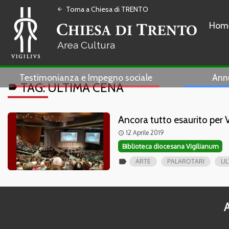
Torna a Chiesa di TRENTO
arrow_back
Hom
Cultura
Testimonianza e Impegno sociale
Ann
TAG:
ULTIMA CENA
label
Ancora tutto esaurito per Vi
12 Aprile 2019
access_time
Biblioteca diocesana Vigilianum
label
ARTE
PALAROTARI
UL
A