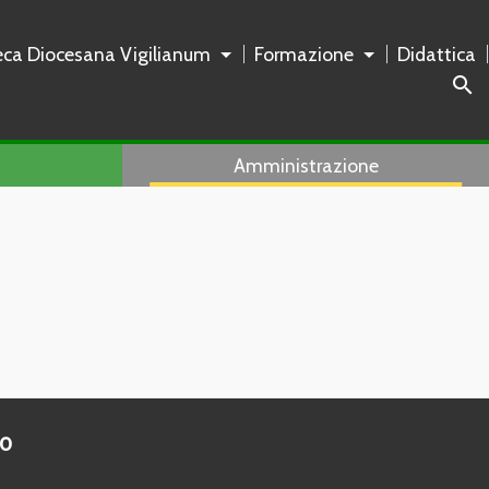
teca Diocesana Vigilianum
Formazione
Didattica
search
Amministrazione
to