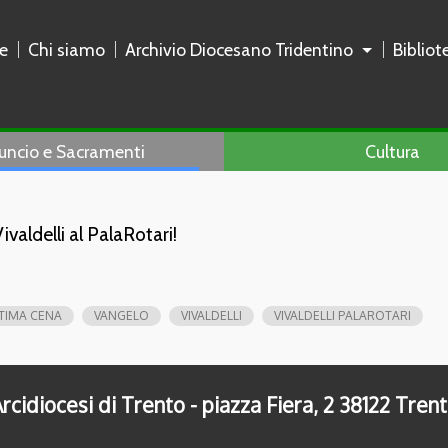
e
Chi siamo
Archivio Diocesano Tridentino
Biblio
uncio e Sacramenti
Cultura
valdelli al PalaRotari!
TIMA CENA
VANGELO
VIVALDELLI
VIVALDELLI PALAROTARI
rcidiocesi di Trento - piazza Fiera, 2 38122 Tren