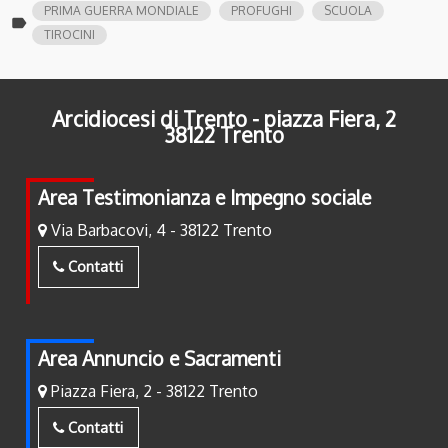
PRIMA GUERRA MONDIALE
PROFUGHI
SCUOLA
label
TIROCINI
Arcidiocesi di Trento - piazza Fiera, 2
38122 Trento
Area Testimonianza e Impegno sociale
Via Barbacovi, 4 - 38122 Trento
Contatti
Area Annuncio e Sacramenti
Piazza Fiera, 2 - 38122 Trento
Contatti