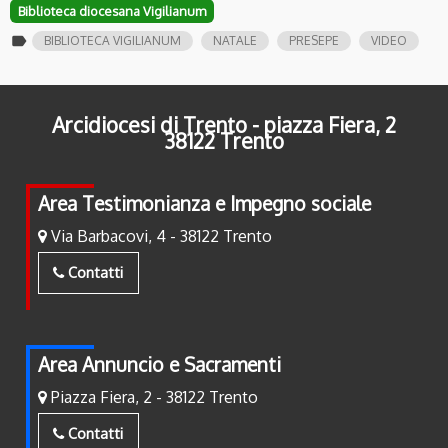
Biblioteca diocesana Vigilianum
label
BIBLIOTECA VIGILIANUM
NATALE
PRESEPE
VIDEO
Arcidiocesi di Trento - piazza Fiera, 2
38122 Trento
Area Testimonianza e Impegno sociale
Via Barbacovi, 4 - 38122 Trento
Contatti
Area Annuncio e Sacramenti
Piazza Fiera, 2 - 38122 Trento
Contatti