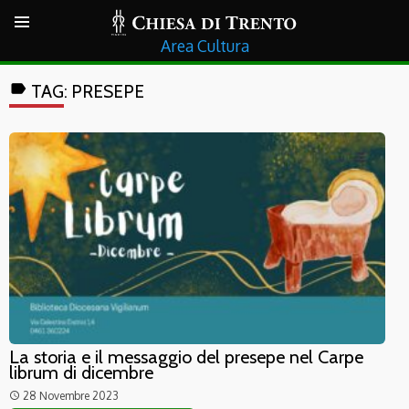
Cultura
label
TAG:
PRESEPE
La storia e il messaggio del presepe nel Carpe
librum di dicembre
28 Novembre 2023
access_time