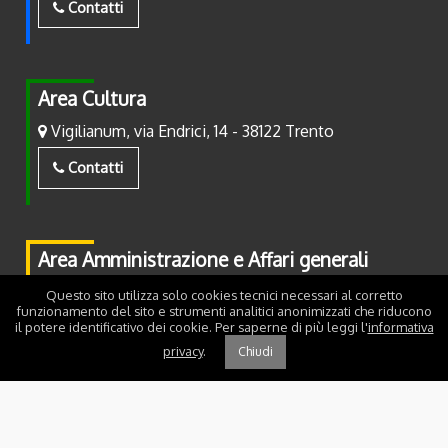
Contatti
Area Cultura
Vigilianum, via Endrici, 14 - 38122 Trento
Contatti
Area Amministrazione e Affari generali
Piazza Fiera, 2 - 38122 Trento
Questo sito utilizza solo cookies tecnici necessari al corretto
funzionamento del sito e strumenti analitici anonimizzati che riducono
il potere identificativo dei cookie. Per saperne di più leggi l'
informativa
Contatti
privacy
.
Chiudi