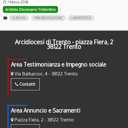
7 Marzo 2018
access_time
Archivio Diocesano Tridentino
label
E-BOOK
PRESENTAZIONE
UNIVERSITÀ
Arcidiocesi di Trento - piazza Fiera, 2
38122 Trento
Area Testimonianza e Impegno sociale
Via Barbacovi, 4 - 38122 Trento
Contatti
Area Annuncio e Sacramenti
Piazza Fiera, 2 - 38122 Trento